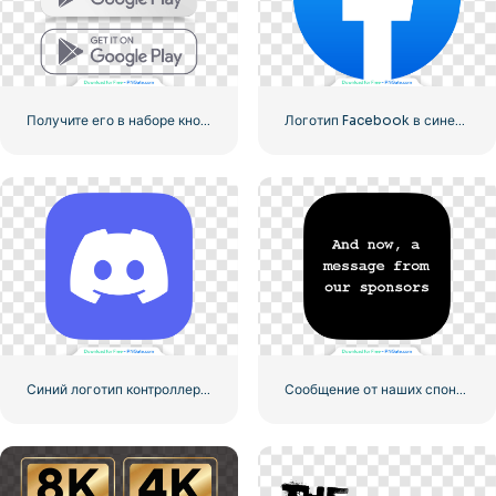
Получите его в наборе кнопок Google Play
Логотип Facebook в синем кружке
Синий логотип контроллера для значка приложения Discord 2025: бесплатная загрузка PNG
Сообщение от наших спонсоров Черный скругленный квадратный значок логотипа – Бесплатная загрузка PNG