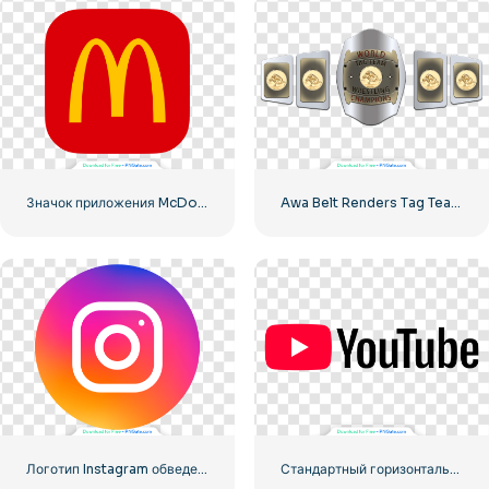
Значок приложения McDonald's Red Rounded Square Logo 2025 – Скачать бесплатно PNG
Awa Belt Renders Tag Team PNG – Бесплатная загрузка PNG для ваших проектов
Логотип Instagram обведен градиентом
Стандартный горизонтальный логотип YouTube 2025 – Бесплатная загрузка PNG