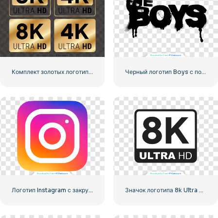
Комплект золотых логотипов 8k и 4k Ultra HD
Черный логотип Boys с полосами крови
Логотип Instagram с закругленным градиентом
Значок логотипа 8k Ultra HD черный монохромный