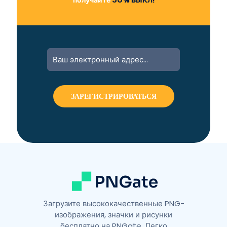
A
l
t
e
r
n
a
t
i
v
e
:
Загрузите высококачественные PNG-
изображения, значки и рисунки
бесплатно на PNGate. Легко