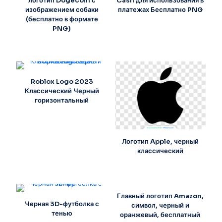
логотип Dogecoin с
Cash для использования в
изображением собаки
платежах Бесплатно PNG
(бесплатно в формате
PNG)
Roblox Logo 2023
Классический Черный
горизонтальный
Логотип Apple, черный
классический
Главный логотип Amazon,
Черная 3D-футболка с
символ, черный и
тенью
оранжевый, бесплатный