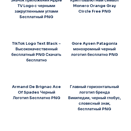
Значок приложения Apple
Криптовалютный символ
TV Logo с черными
Monero Orange Gray
закругленными углами
Circle Free PNG
Бесплатный PNG
TikTok Logo Text Black –
Gore Aysen Patagonia
Высококачественный
монохромный черный
бесплатный PNG Скачать
логотип бесплатно PNG
бесплатно
Armand De Brignac Ace
Главный горизонтальный
Of Spades Черный
логотип бренда
Логотип Бесплатно PNG
Википедии, черный глобус,
словесный знак,
бесплатный PNG