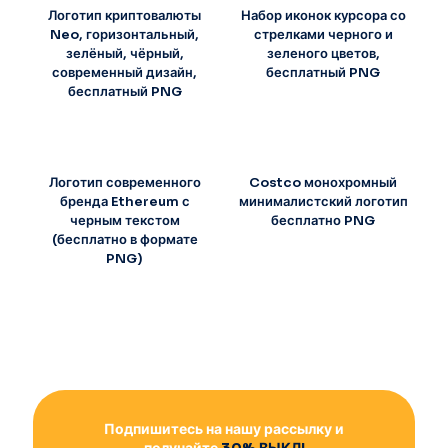
Логотип криптовалюты
Набор иконок курсора со
Neo, горизонтальный,
стрелками черного и
зелёный, чёрный,
зеленого цветов,
современный дизайн,
бесплатный PNG
бесплатный PNG
Логотип современного
Costco монохромный
бренда Ethereum с
минималистский логотип
черным текстом
бесплатно PNG
(бесплатно в формате
PNG)
Подпишитесь на нашу рассылку и
получайте
30% ВЫКЛ!