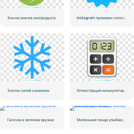
Значок значка экопродукта
Instagram проверен галочкой с закругленными краями синего цвета
Значок синей снежинки
Иллюстрация калькулятора с цифрами 0-1-2-3
Галочка в зеленом кружке
Маленькая панда улыбающееся лицо значок