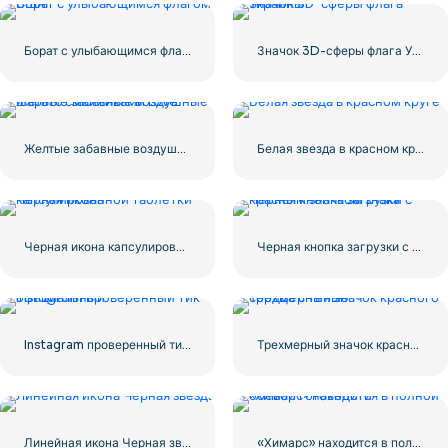
Борат с улыбающимся флагом США
Значок 3D-сферы флага Украины
Желтые забавные воздушные шары с смайликами Love
Белая звезда в красном круге
Черная икона капсулированной таблетки
Черная кнопка загрузки с красным значком знака
Instagram проверенный тик официальный
Трехмерный значок красного сердца с тенью
Линейная икона Черная звезда
«Химарс» находится в полной боевой готовности