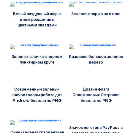
Белый воздушный шар с
Зеленая спаржа на столе
днем рождения с
цветными звездами
Зеленая галочка в черном
Красивое большое зеленое
пунктирном круге
дерево
Современный зеленый
Дизайн флага
значок головы робота для
Соломоновых Островов
Android бесплатно PNG
Бесплатно PNG
Значок логотипа PayPass с
Сине-зеленая градиентная