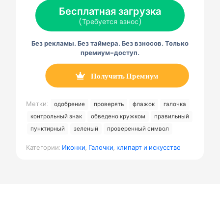
Т
й
н
е
л
Бесплатная загрузка
в
с
т
к
е
и
б
е
т
г
(Требуется взнос)
т
у
р
р
р
т
к
е
о
а
е
с
н
м
Без рекламы. Без таймера. Без взносов. Только
р
т
н
м
)
а
а
премиум-доступ.
я
п
о
Получить Премиум
ч
т
а
Метки:
одобрение
проверять
флажок
галочка
контрольный знак
обведено кружком
правильный
пунктирный
зеленый
проверенный символ
Категории:
Иконки
,
Галочки
,
клипарт и искусство