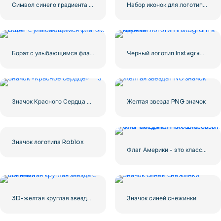
Символ синего градиента Instagram
Набор иконок для логотипа Facebook
Борат с улыбающимся флагом США
Черный логотип Instagram в кружке
Значок Красного Сердца – 3
Желтая звезда PNG значок
Значок логотипа Roblox
Флаг Америки - это классовый флаг Соединенных Штатов.
3D-желтая круглая звезда с бликами
Значок синей снежинки