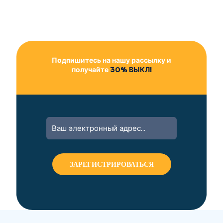
Подпишитесь на нашу рассылку и
получайте
30% ВЫКЛ!
A
l
t
e
r
n
a
t
i
v
e