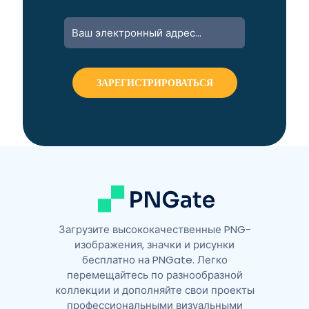
A
l
t
e
r
n
a
t
i
v
e
:
Загрузите высококачественные PNG-
изображения, значки и рисунки
бесплатно на PNGate. Легко
перемещайтесь по разнообразной
коллекции и дополняйте свои проекты
профессиональными визуальными