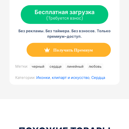
(
е
и
л
е
Т
й
н
е
л
Бесплатная загрузка
в
с
т
к
е
и
б
е
т
г
(Требуется взнос)
т
у
р
р
р
т
к
е
о
а
е
с
н
м
Без рекламы. Без таймера. Без взносов. Только
р
т
н
м
)
а
а
премиум-доступ.
я
п
о
Получить Премиум
ч
т
а
Метки:
черный
сердце
линейный
любовь
Категории:
Иконки
,
клипарт и искусство
,
Сердца