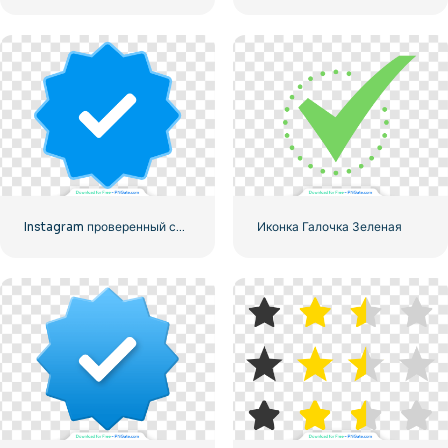
Instagram проверенный символ галочки
Иконка Галочка Зеленая