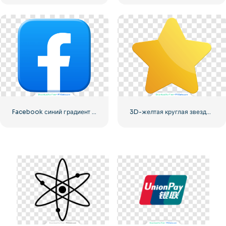
Facebook синий градиент округлый значок
3D-желтая круглая звезда с бликами