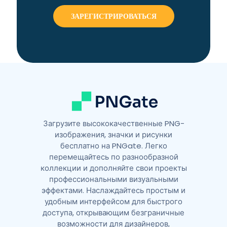
e
r
n
a
t
i
v
e
:
Загрузите высококачественные PNG-
изображения, значки и рисунки
бесплатно на PNGate. Легко
перемещайтесь по разнообразной
коллекции и дополняйте свои проекты
профессиональными визуальными
эффектами. Наслаждайтесь простым и
удобным интерфейсом для быстрого
доступа, открывающим безграничные
возможности для дизайнеров,