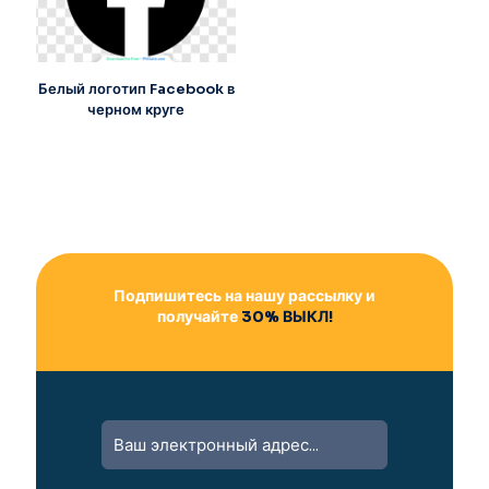
Белый логотип Facebook в
черном круге
Подпишитесь на нашу рассылку и
получайте
30% ВЫКЛ!
A
l
t