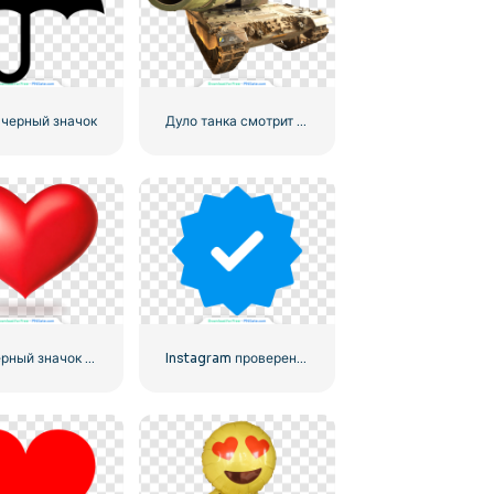
 черный значок
Дуло танка смотрит в камеру
Трехмерный значок красного сердца с тенью
Instagram проверенный тик официальный