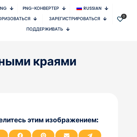
PNG
PNG-КОНВЕРТЕР
RUSSIAN
0
ОРИЗОВАТЬСЯ
ЗАРЕГИСТРИРОВАТЬСЯ
ПОДДЕРЖИВАТЬ
нными краями
елитесь этим изображением:
П
П
П
П
П