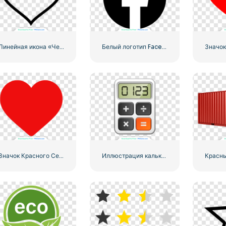
Линейная икона «Черное сердце» — 1
Белый логотип Facebook в черном круге
Значок Красного Сердца – 3
Иллюстрация калькулятора с цифрами 0-1-2-3