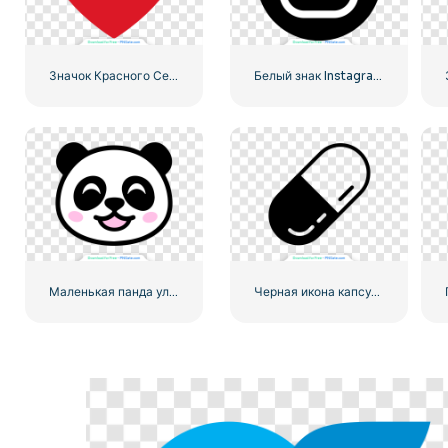
Значок Красного Сердца – 1
Белый знак Instagram на черном круге
Маленькая панда улыбающееся лицо значок
Черная икона капсулированной таблетки