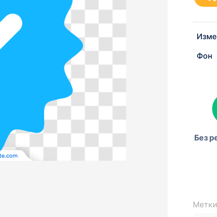
Изме
Фон
Без р
Метки