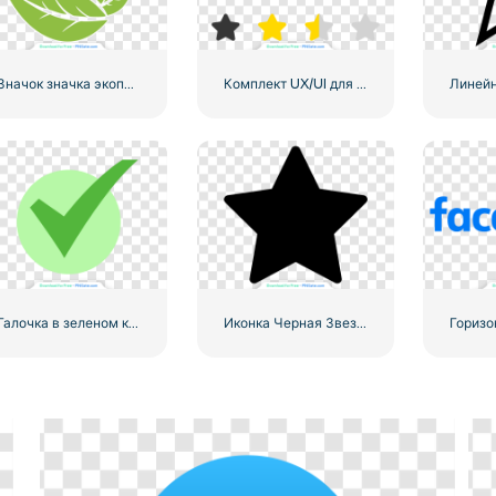
Значок значка экопродукта
Комплект UX/UI для звездного рейтинга
Галочка в зеленом кружке
Иконка Черная Звезда