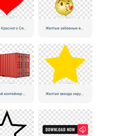
Значок Красного Сердца – 2
Желтые забавные воздушные шары с смайликами Love
Красный контейнер для перевозки грузов по морю
Желтая звезда округлый значок