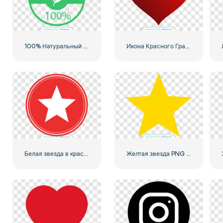
100% Натуральный зеленый значок в кружке
Икона Красного Градиентного Сердца
Белая звезда в красном круге
Желтая звезда PNG значок