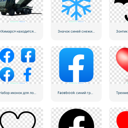
«Химарс» находится в полной боевой готовности
Значок синей снежинки
Зонтик
Набор иконок для логотипа Facebook
Facebook синий градиент округлый значок