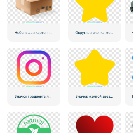
Небольшая картонная коробка для доставки
Округлая иконка желтой звезды
Значок градиента линейного логотипа Instagram
Значок желтой звезды с закругленными углами