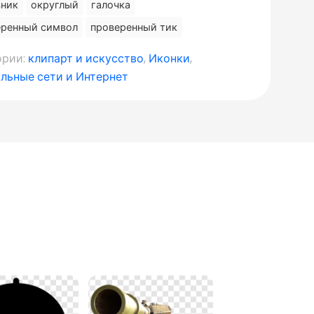
вник
округлый
галочка
еренный символ
проверенный тик
ории:
клипарт и искусство
,
Иконки
,
льные сети и Интернет