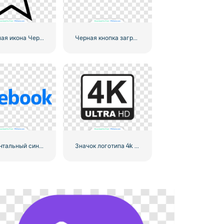
Линейная икона Черная звезда
Черная кнопка загрузки с красным значком знака
Горизонтальный синий логотип Facebook
Значок логотипа 4k Ultra HD черный монохромный