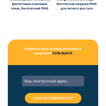
фиолетовых и розовых
бесплатная загрузка PNG
тонах, бесплатный PNG
для легкого доступа
Подпишитесь на нашу рассылку и
получайте
30% ВЫКЛ!
A
l
t
e
r
n
a