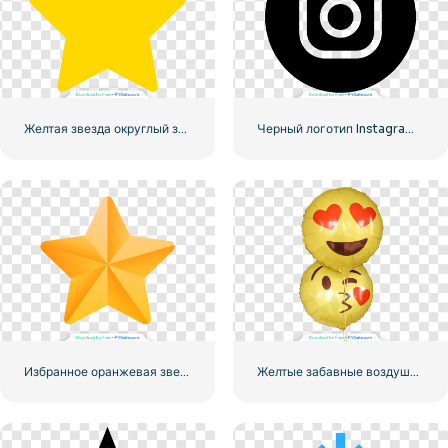
Желтая звезда округлый значок
Черный логотип Instagram в кружке
Избранное оранжевая звезда
Желтые забавные воздушные шары с смайликами Love