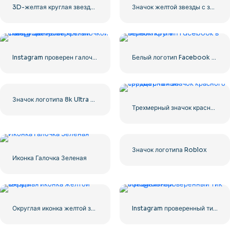
3D-желтая круглая звезда с бликами
Значок желтой звезды с закругленными углами
Instagram проверен галочкой с закругленными краями синего цвета
Белый логотип Facebook в черном круге
Значок логотипа 8k Ultra HD черный монохромный
Трехмерный значок красного сердца с тенью
Значок логотипа Roblox
Иконка Галочка Зеленая
Округлая иконка желтой звезды
Instagram проверенный тик официальный