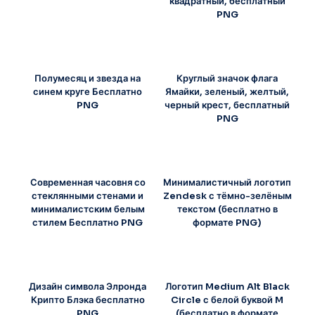
квадратный, бесплатный
PNG
Полумесяц и звезда на
Круглый значок флага
синем круге Бесплатно
Ямайки, зеленый, желтый,
PNG
черный крест, бесплатный
PNG
Современная часовня со
Минималистичный логотип
стеклянными стенами и
Zendesk с тёмно-зелёным
минималистским белым
текстом (бесплатно в
стилем Бесплатно PNG
формате PNG)
Дизайн символа Элронда
Логотип Medium Alt Black
Крипто Блэка бесплатно
Circle с белой буквой M
PNG
(бесплатно в формате