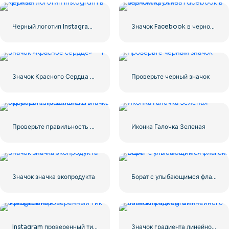
Черный логотип Instagram в кружке
Значок Facebook в черном кружке
Значок Красного Сердца – 1
Проверьте черный значок
Проверьте правильность округленного зеленого значка
Иконка Галочка Зеленая
Значок значка экопродукта
Борат с улыбающимся флагом США
Instagram проверенный тик официальный
Значок градиента линейного логотипа Instagram