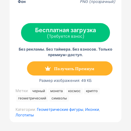
с
с
с
с
с
Фон
PNG (прозрачный)
я
я
я
я
я
н
н
н
н
н
а
а
а
а
а
Х
Ф
П
Э
Т
(
е
и
л
е
Т
й
н
е
л
Бесплатная загрузка
в
с
т
к
е
и
б
е
т
г
(Требуется взнос)
т
у
р
р
р
т
к
е
о
а
е
с
н
м
Без рекламы. Без таймера. Без взносов. Только
р
т
н
м
)
а
а
премиум-доступ.
я
п
о
Получить Премиум
ч
т
а
Размер изображения: 49 КБ
Метки:
черный
монета
космос
крипто
геометрический
символы
Категории:
Геометрические фигуры
,
Иконки
,
Логотипы