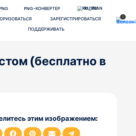
RUSSIAN
 PNG
PNG-КОНВЕРТЕР
1
ОРИЗОВАТЬСЯ
ЗАРЕГИСТРИРОВАТЬСЯ
ПОДДЕРЖИВАТЬ
стом (бесплатно в
елитесь этим изображением:
П
П
П
П