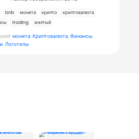
:
bnb
монета
крипто
криптовалюта
нсы
trading
желтый
орий:
монета
,
Криптовалюта
,
Финансы
,
и
,
Логотипы