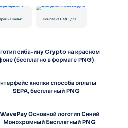
Иллюстрация калькулятора с цифрами 0-1-2-3
Комплект UX/UI для звездного рейтинга
готип сиба-ину Crypto на красном
фоне (бесплатно в формате PNG)
нтерфейс кнопки способа оплаты
SEPA, бесплатный PNG
WavePay Основной логотип Синий
Монохромный Бесплатный PNG