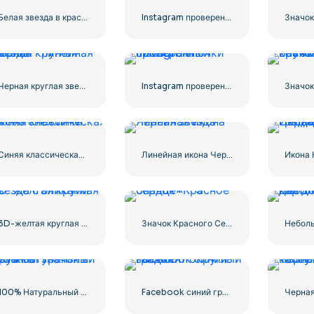
Белая звезда в красном круге
Instagram проверенный тик официальный
Черная круглая звезда — линейная иконка
Instagram проверенный символ галочки
Синяя классическая икона снежинки
Линейная икона Черная звезда
3D-желтая круглая звезда с бликами
Значок Красного Сердца – 3
100% Натуральный зеленый значок в кружке
Facebook синий градиент округлый значок