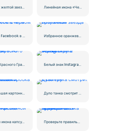
Значок желтой звезды с закругленными углами
Линейная икона «Черное сердце» — 1
Значок Facebook в черном кружке
Избранное оранжевая звезда
Икона Красного Градиентного Сердца
Белый знак Instagram на черном круге
Небольшая картонная коробка для доставки
Дуло танка смотрит в камеру
Черная икона капсулированной таблетки
Проверьте правильность округленного зеленого значка