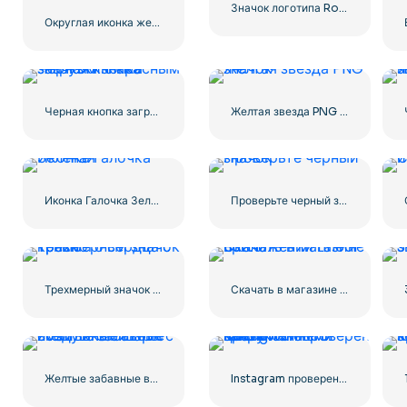
Значок логотипа Roblox
Округлая иконка желтой звезды
Черная кнопка загрузки с красным значком знака
Желтая звезда PNG значок
Иконка Галочка Зеленая
Проверьте черный значок
Трехмерный значок красного сердца с тенью
Скачать в магазине приложений Linear Button
Желтые забавные воздушные шары с смайликами Love
Instagram проверен галочкой с закругленными краями синего цвета