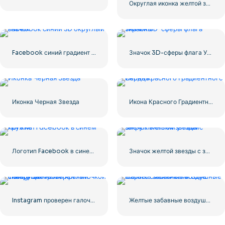
Округлая иконка желтой звезды
Facebook синий градиент округлый значок
Значок 3D-сферы флага Украины
Иконка Черная Звезда
Икона Красного Градиентного Сердца
Логотип Facebook в синем кружке
Значок желтой звезды с закругленными углами
Instagram проверен галочкой с закругленными краями синего цвета
Желтые забавные воздушные шары с смайликами Love