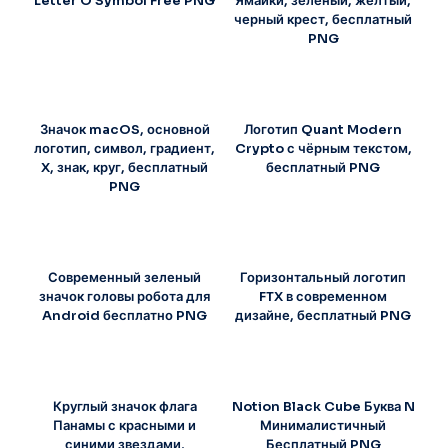
Letter O Symbol Free PNG
Ямайки, зеленый, желтый,
черный крест, бесплатный
PNG
Значок macOS, основной
Логотип Quant Modern
логотип, символ, градиент,
Crypto с чёрным текстом,
X, знак, круг, бесплатный
бесплатный PNG
PNG
Современный зеленый
Горизонтальный логотип
значок головы робота для
FTX в современном
Android бесплатно PNG
дизайне, бесплатный PNG
Круглый значок флага
Notion Black Cube Буква N
Панамы с красными и
Минималистичный
синими звездами,
Бесплатный PNG