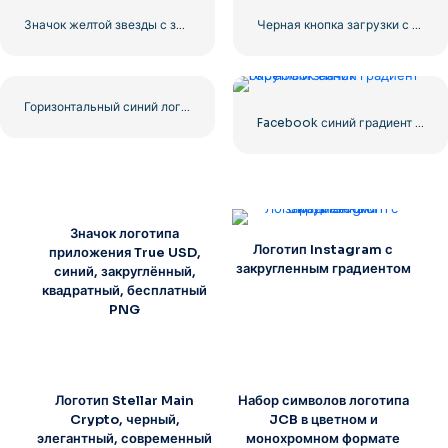
Значок желтой звезды с закругленными углами
Черная кнопка загрузки с красным значком знака
Горизонтальный синий логотип Facebook
Facebook синий градиент округлый значок
Значок логотипа
Логотип Instagram с
приложения True USD,
закругленным градиентом
синий, закруглённый,
квадратный, бесплатный
PNG
Логотип Stellar Main
Набор символов логотипа
Crypto, черный,
JCB в цветном и
элегантный, современный
монохромном формате