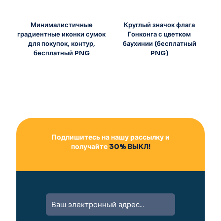
Минималистичные
Круглый значок флага
градиентные иконки сумок
Гонконга с цветком
для покупок, контур,
баухинии (бесплатный
бесплатный PNG
PNG)
Подпишитесь на нашу рассылку и
получайте
30% ВЫКЛ!
A
l
t