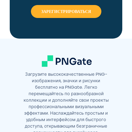
e
r
n
a
t
i
v
e
:
Загрузите высококачественные PNG-
изображения, значки и рисунки
бесплатно на PNGate. Легко
перемещайтесь по разнообразной
коллекции и дополняйте свои проекты
профессиональными визуальными
эффектами. Наслаждайтесь простым и
удобным интерфейсом для быстрого
доступа, открывающим безграничные