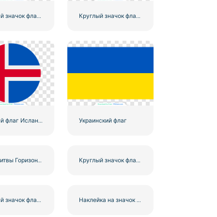
Круглый значок флага Южной Африки, красочная национальная круглая эмблема, бесплатный PNG
Круглый значок флага Камеруна со звездой (бесплатно в формате PNG)
Круглый флаг Исландии с символом скандинавского креста (бесплатно в формате PNG)
Украинский флаг
Флаг Литвы Горизонтальный Трехцветный Дизайн Бесплатно PNG
Круглый значок флага Венгрии, красный, белый, зеленый, круг, бесплатный PNG
Круглый значок флага Кот-д'Ивуара, оранжевый, белый, зеленый, круг, бесплатный PNG
Наклейка на значок ветерана бизнеса бесплатно PNG