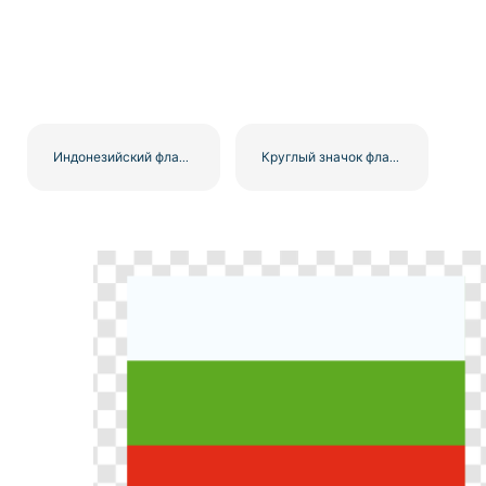
Индонезийский флаг красно-белый дизайн бесплатно PNG
Круглый значок флага Болгарии в белом, зелёном и красном круге. Бесплатный PNG.