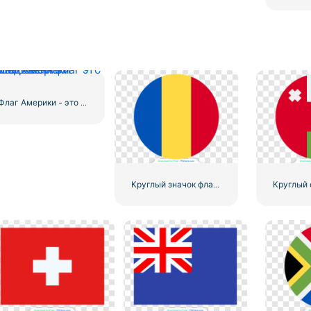
Флаг Америки - это классовый флаг Соединенных Штатов.
Круглый значок флага Чада, синий, желтый, красный, круглый, символ, бесплатный PNG