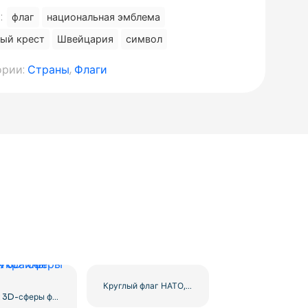
:
флаг
национальная эмблема
ый крест
Швейцария
символ
ории:
Страны
,
Флаги
Круглый флаг НАТО, сине-белая эмблема компаса, символ, бесплатный PNG
Значок 3D-сферы флага Украины