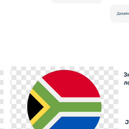
З
л
J