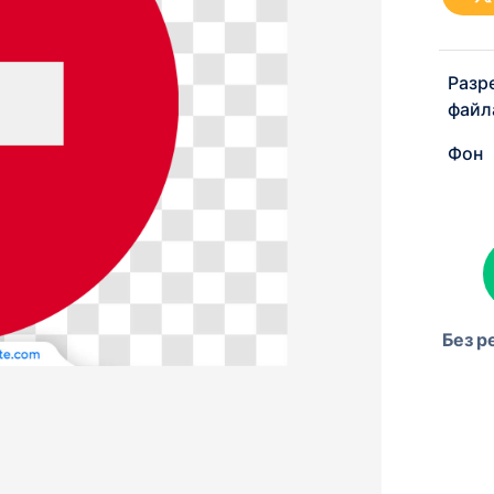
Разр
файл
Фон
Без р