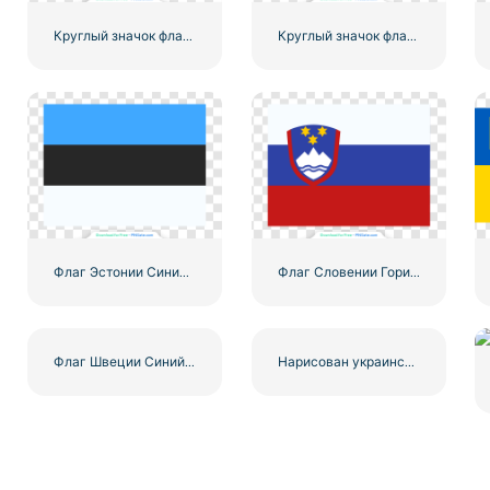
Круглый значок флага Гонконга с цветком баухинии (бесплатный PNG)
Круглый значок флага Соединенного Королевства, круглая эмблема Union Jack, бесплатный PNG
Флаг Эстонии Синий Черный Белый Горизонтальные Полосы Бесплатно PNG
Флаг Словении Горизонтальный триколор с гербом Бесплатно PNG
Флаг Швеции Синий Желтый Скандинавский Крест Национальный Символ Бесплатный PNG
Нарисован украинский флаг