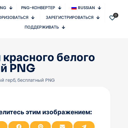
PNG
PNG-КОНВЕРТЕР
RUSSIAN
0
ОРИЗОВАТЬСЯ
ЗАРЕГИСТРИРОВАТЬСЯ
ПОДДЕРЖИВАТЬ
 красного белого
ый PNG
ый герб, бесплатный PNG
елитесь этим изображением:
П
П
П
П
П