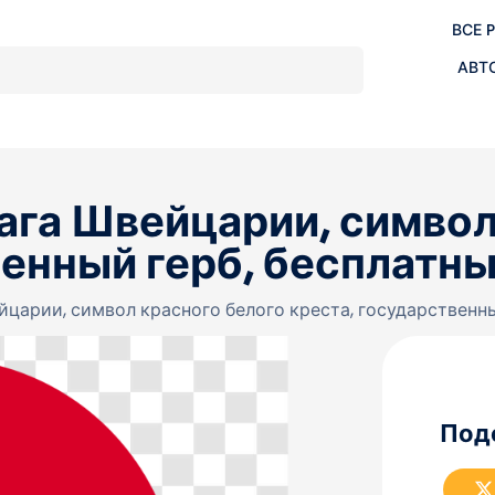
ВСЕ 
АВТ
ага Швейцарии, символ
венный герб, бесплатн
йцарии, символ красного белого креста, государственн
Под