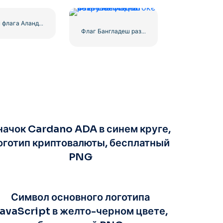
Дизайн флага Аландских островов бесплатно PNG
Флаг Бангладеш развевается на ветру на флагштоке
начок Cardano ADA в синем круге,
оготип криптовалюты, бесплатный
PNG
Символ основного логотипа
avaScript в желто-черном цвете,