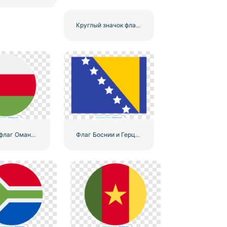
Круглый значок флага Алжира с полумесяцем – Бесплатный PNG
Круглый флаг Омана, красный, зеленый, белый, круглый, национальный символ, бесплатный PNG
Флаг Боснии и Герцеговины Синий Желтый Звезды Национальный Символ Бесплатный PNG