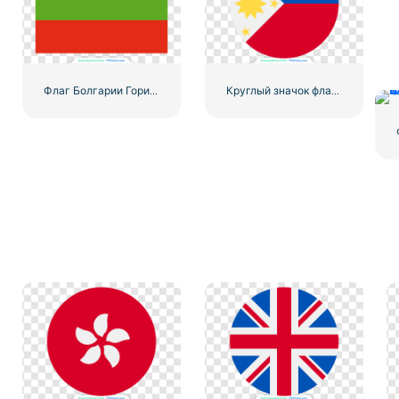
Флаг Болгарии Горизонтальный трехцветный дизайн Бесплатный PNG
Круглый значок флага Филиппин – синий, красный, желтый круг, эмблема, бесплатный PNG