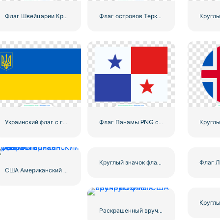
Флаг Швейцарии Красный Белый Крест Квадрат Национальный Символ Бесплатный PNG
Флаг островов Теркс и Кайкос Высокое качество Бесплатный PNG
Украинский флаг с гербом
Флаг Панамы PNG с прямоугольными синими красными звездами Бесплатно PNG
Круглый значок флага Колумбии, жёлтый, синий, красный, круг, национальный символ, бесплатный PNG
США Американский флаг 3D реалистичная сфера
Раскрашенный вручную флаг США