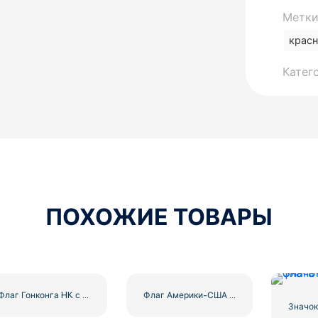
Метки
красн
Катег
ПОХОЖИЕ ТОВАРЫ
Флаг Гонконга HK с эмблемой цветка баухинии Бесплатно PNG
Флаг Америки-США в форме сердца