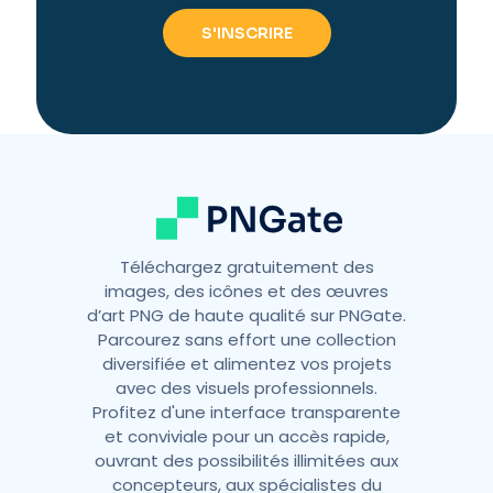
e
r
n
a
t
i
v
e
:
Téléchargez gratuitement des
images, des icônes et des œuvres
d’art PNG de haute qualité sur PNGate.
Parcourez sans effort une collection
diversifiée et alimentez vos projets
avec des visuels professionnels.
Profitez d'une interface transparente
et conviviale pour un accès rapide,
ouvrant des possibilités illimitées aux
concepteurs, aux spécialistes du