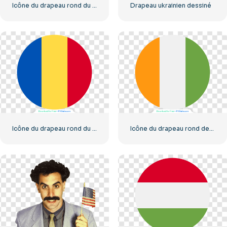
Icône du drapeau rond du Canada avec symbole de la feuille d'érable rouge et blanche PNG gratuit
Drapeau ukrainien dessiné
Icône du drapeau rond du Tchad, symbole bleu, jaune et rouge, PNG gratuit
Icône du drapeau rond de la Côte d'Ivoire, cercle orange, blanc et vert, PNG gratuit