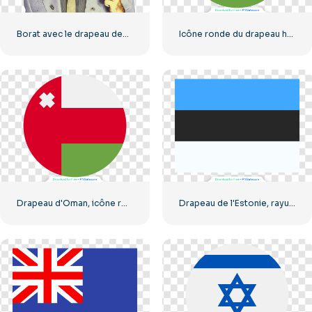
Borat avec le drapeau des États-Unis souriant
Icône ronde du drapeau hongrois, cercle rouge, blanc et vert, PNG gratuit
Drapeau d'Oman, icône ronde, rouge, vert, blanc, symbole national circulaire, PNG gratuit
Drapeau de l'Estonie, rayures horizontales bleues, noires et blanches, PNG gratuit