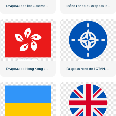
Drapeau des Îles Salomon (PNG gratuit)
Icône ronde du drapeau islandais avec symbole de la croix nordique (PNG gratuit)
Drapeau de Hong Kong avec emblème de fleur de Bauhinia (PNG gratuit)
Drapeau rond de l'OTAN, bleu et blanc, boussole, emblème, symbole, PNG gratuit