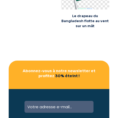
Le drapeau du
Bangladesh flotte au vent
sur un mât
Abonnez-vous à notre newsletter et
profitez
30% éteint !
A
l
t