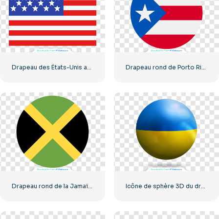
Drapeau des États-Unis au format PNG – Motif étoiles et rayures gratuit
Drapeau rond de Porto Rico avec symbole étoile (PNG gratuit)
Drapeau rond de la Jamaïque, icône verte, jaune, noire, croix, PNG gratuit
Icône de sphère 3D du drapeau de l'Ukraine