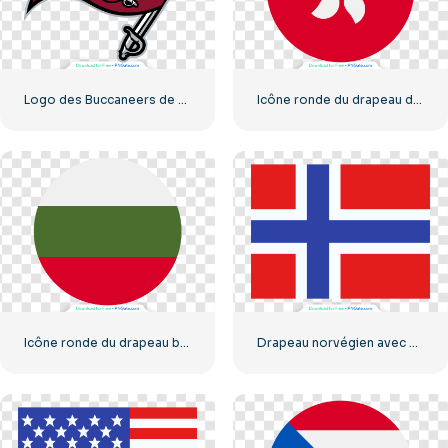
Logo des Buccaneers de Tampa Bay (au format PNG)
Icône ronde du drapeau de Hong Kong avec fleur de Bauhinia (PNG gratuit)
Icône ronde du drapeau bulgare en cercle blanc vert rouge PNG gratuit
Drapeau norvégien avec croix rouge et bleue (PNG gratuit)