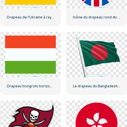
Drapeau de l'Ukraine à rayures horizontales bleu et jaune (PNG gratuit)
Icône du drapeau rond du Royaume-Uni, emblème du cercle Union Jack, PNG gratuit
Drapeau hongrois horizontal tricolore rouge blanc vert PNG gratuit
Le drapeau du Bangladesh flotte au vent sur un mât