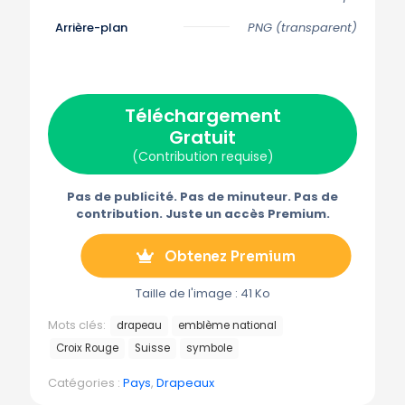
r
r
r
r
r
s
s
s
s
s
Arrière-plan
PNG (transparent)
u
u
u
u
u
r
r
r
r
r
X
F
P
E
T
(
a
i
-
é
T
c
n
m
l
w
e
t
a
é
Téléchargement
i
b
e
i
g
t
o
r
l
r
Gratuit
t
o
e
a
e
k
s
m
(Contribution requise)
r
t
m
)
e
Pas de publicité. Pas de minuteur. Pas de
contribution. Juste un accès Premium.
Obtenez Premium
Taille de l'image : 41 Ko
Mots clés:
drapeau
emblème national
Croix Rouge
Suisse
symbole
Catégories :
Pays
,
Drapeaux