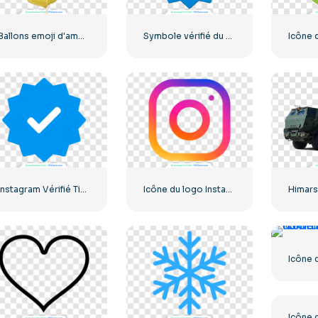
Ballons emoji d'amour drôles jaunes
Symbole vérifié du dégradé bleu Instagram
Instagram Vérifié Tick Officiel
Icône du logo Instagram linéaire dégradé