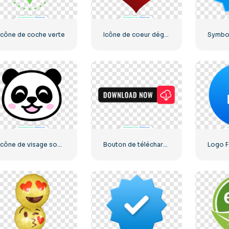
Icône de coche verte
Icône de coeur dégradé rouge
Icône de visage souriant petit panda
Bouton de téléchargement noir avec icône de signe rouge