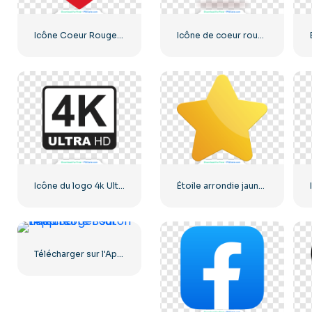
Icône Coeur Rouge – 1
Icône de coeur rouge 3D avec ombre
Icône du logo 4k Ultra HD noir monochrome
Étoile arrondie jaune 3D avec éblouissement
Télécharger sur l'App Store Bouton Linéaire