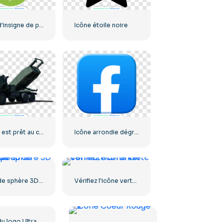
Icône d'insigne de produit écologique
Icône étoile noire
Himars est prêt au combat
Icône arrondie dégradé bleu Facebook
Icône de sphère 3D du drapeau de l'Ukraine
Vérifiez l'icône verte correcte arrondie
Icône du logo Ultra HD 8k monochrome noir