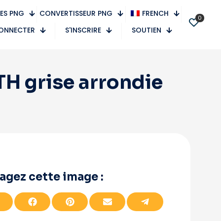
ES PNG
CONVERTISSEUR PNG
FRENCH
0
CONNECTER
S'INSCRIRE
SOUTIEN
TH grise arrondie
agez cette image :
P
P
P
P
P
a
a
a
a
a
r
r
r
r
r