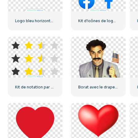
Logo bleu horizontal Facebook
Kit d'icônes de logo Facebook
Kit de notation par étoiles UX/UI
Borat avec le drapeau des États-Unis souriant