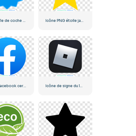
Symbole de coche vérifié par Instagram
Icône PNG étoile jaune
Logo Facebook cerclé bleu
Icône de signe du logo Roblox