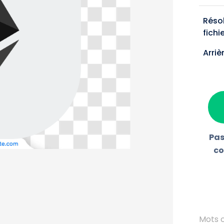
Réso
fichi
Arriè
Pas
co
Mots c