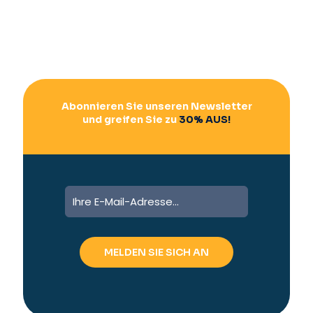
Abonnieren Sie unseren Newsletter
und greifen Sie zu
30% AUS!
A
l
t
e
r
n
a
t
i
v