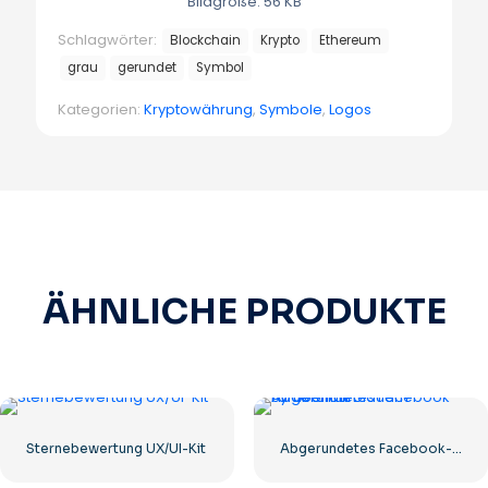
Bildgröße: 56 KB
Schlagwörter:
Blockchain
Krypto
Ethereum
grau
gerundet
Symbol
Kategorien:
Kryptowährung
,
Symbole
,
Logos
ÄHNLICHE PRODUKTE
Sternebewertung UX/UI-Kit
Abgerundetes Facebook-Symbol mit blauem Farbverlauf