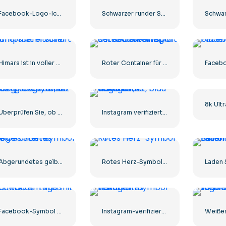
Facebook-Logo-Icons-Kit
Schwarzer runder Stern – lineares Symbol
Himars ist in voller Kampfbereitschaft
Roter Container für den Gütertransport auf dem Seeweg
Überprüfen Sie, ob das grüne Symbol richtig abgerundet ist
Instagram verifiziertes Häkchen, abgerundet, blau
Abgerundetes gelbes Sternsymbol
Rotes Herz-Symbol – 1
Facebook-Symbol mit schwarzem Kreis
Instagram-verifiziertes Häkchen-Symbol