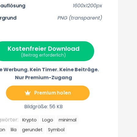
u
u
u
u
iauflösung
1600x1200px
f
f
f
f
F
P
E
T
a
i
m
e
ergrund
PNG (transparent)
c
n
a
l
w
e
t
i
e
b
e
l
g
o
r
r
o
e
a
k
s
m
t
m
Kostenfreier Download
(Beitrag erforderlich)
e Werbung. Kein Timer. Keine Beiträge.
Nur Premium-Zugang
Premium holen
Bildgröße: 56 KB
gwörter:
Krypto
Logo
minimal
gon
lila
gerundet
Symbol