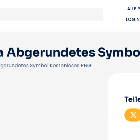
ALLE 
LOGIN
la Abgerundetes Symbo
Abgerundetes Symbol Kostenloses PNG
Teil
T
e
i
l
e
n
a