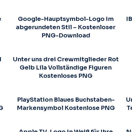
e
Google-Hauptsymbol-Logo im
I
s
abgerundeten Stil – Kostenloser
PNG-Download
l
Unter uns drei Crewmitglieder Rot
Gelb Lila Vollständige Figuren
Kostenloses PNG
PlayStation Blaues Buchstaben-
U
G
Markensymbol Kostenlose PNG
T
Apple TV-Logo in Weiß für Ihre
N