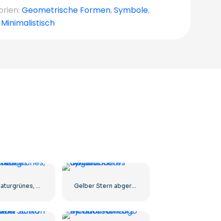
orien:
Geometrische Formen
,
Symbole
,
,
Minimalistisch
100% naturgrünes, eingekreistes Abzeichen
Gelber Stern abgerundetes Symbol