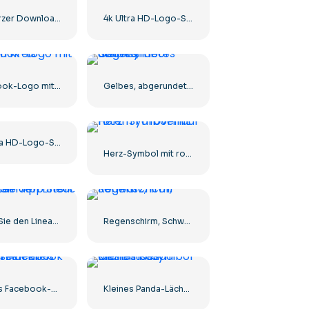
Schwarzer Download-Button mit rotem Schild-Symbol
4k Ultra HD-Logo-Symbol schwarz monochrom
Facebook-Logo mit blauem Kreis
Gelbes, abgerundetes Sternsymbol
8k Ultra HD-Logo-Symbol schwarz monochrom
Herz-Symbol mit rotem Farbverlauf
Laden Sie den Linear Button im App Store herunter
Regenschirm, Schwarz, Icon
Weißes Facebook-Logo in einem schwarzen Kreis
Kleines Panda-Lächelndes-Gesichts-Symbol