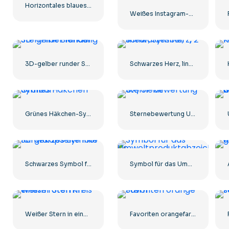
Horizontales blaues Facebook-Logo
Weißes Instagram-Zeichen auf schwarzem Kreis
3D-gelber runder Stern mit Blendung
Schwarzes Herz, lineares Symbol – 2
Grünes Häkchen-Symbol
Sternebewertung UX/UI-Kit
Schwarzes Symbol für gekapselte Pille
Symbol für das Umweltproduktabzeichen
Weißer Stern in einem roten Kreis
Favoriten orangefarbener Stern