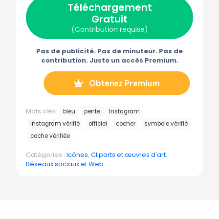
Téléchargement
i
b
e
i
g
t
o
r
l
r
Gratuit
t
o
e
a
e
k
s
m
(Contribution requise)
r
t
m
)
e
Pas de publicité. Pas de minuteur. Pas de
contribution. Juste un accès Premium.
Obtenez Premium
Mots clés:
bleu
pente
Instagram
Instagram vérifié
officiel
cocher
symbole vérifié
coche vérifiée
Catégories :
Icônes
,
Cliparts et œuvres d'art
,
Réseaux sociaux et Web