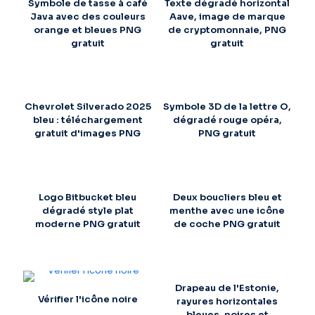
Symbole de tasse à café
Texte dégradé horizontal
Java avec des couleurs
Aave, image de marque
orange et bleues PNG
de cryptomonnaie, PNG
gratuit
gratuit
Chevrolet Silverado 2025
Symbole 3D de la lettre O,
bleu : téléchargement
dégradé rouge opéra,
gratuit d'images PNG
PNG gratuit
Logo Bitbucket bleu
Deux boucliers bleu et
dégradé style plat
menthe avec une icône
moderne PNG gratuit
de coche PNG gratuit
Drapeau de l'Estonie,
Vérifier l'icône noire
rayures horizontales
bleues, noires et