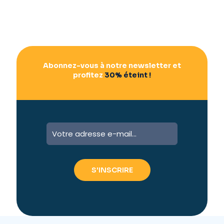
Abonnez-vous à notre newsletter et
profitez
30% éteint !
A
l
t
e
r
n
a
t
i
v
e