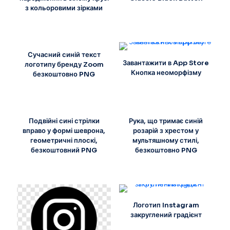
з кольоровими зірками
Сучасний синій текст
Завантажити в App Store
логотипу бренду Zoom
Кнопка неоморфізму
безкоштовно PNG
Подвійні сині стрілки
Рука, що тримає синій
вправо у формі шеврона,
розарій з хрестом у
геометричні плоскі,
мультяшному стилі,
безкоштовний PNG
безкоштовно PNG
Логотип Instagram
закруглений градієнт