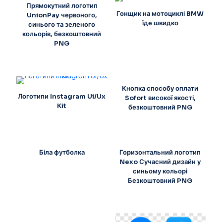
Прямокутний логотип
Гонщик на мотоциклі BMW
UnionPay червоного,
їде швидко
синього та зеленого
кольорів, безкоштовний
PNG
Кнопка способу оплати
Логотипи Instagram Ui/Ux
Sofort високої якості,
Kit
безкоштовний PNG
Біла футболка
Горизонтальний логотип
Nexo Сучасний дизайн у
синьому кольорі
Безкоштовний PNG