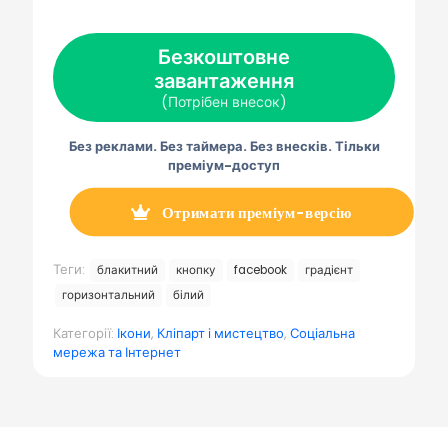
а
а
а
а
а
X
F
P
Е
Т
(
a
i
л
е
Безкоштовне
Т
c
n
е
л
в
e
t
к
е
завантаження
і
b
e
т
г
т
o
r
р
р
(Потрібен внесок)
т
o
e
о
а
е
k
s
н
м
р
t
н
а
Без реклами. Без таймера. Без внесків. Тільки
)
а
преміум-доступ
п
о
ш
т
Отримати преміум-версію
а
Теги:
блакитний
кнопку
facebook
градієнт
горизонтальний
білий
Категорії:
Ікони
,
Кліпарт і мистецтво
,
Соціальна
мережа та Інтернет