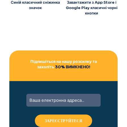
Синій класичний сніжинка
Завантажити з App Store і
значок
Google Play класичні чорні
кнопки
Підпишіться на нашу розсилку та
захопіть
30% ВИМКНЕНО!
A
l
t
e
r
n