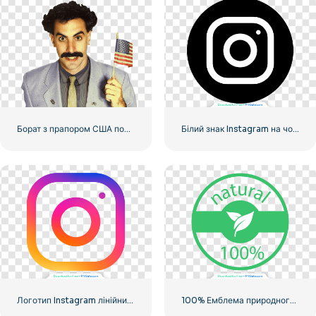
Борат з прапором США посміхається
Білий знак Instagram на чорному колі
Логотип Instagram лінійний градієнт
100% Емблема природного зеленого кольору