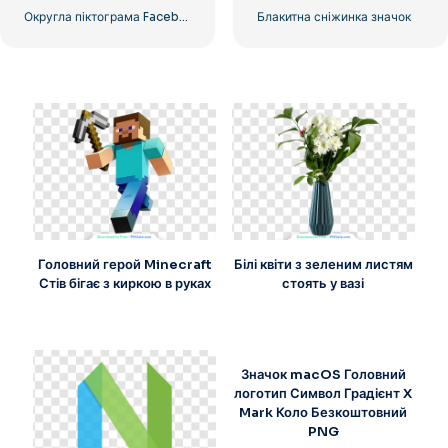
Округла піктограма Facebook із синім градієнтом
Блакитна сніжинка значок
Головний герой Minecraft
Білі квіти з зеленим листям
Стів бігає з киркою в руках
стоять у вазі
Значок macOS Головний
логотип Символ Градієнт X
Mark Коло Безкоштовний
PNG