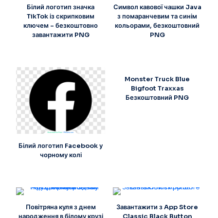
Білий логотип значка
Символ кавової чашки Java
TikTok із скрипковим
з помаранчевим та синім
ключем – безкоштовно
кольорами, безкоштовний
завантажити PNG
PNG
Monster Truck Blue
Bigfoot Traxxas
Безкоштовний PNG
Білий логотип Facebook у
чорному колі
Повітряна куля з днем
Завантажити з App Store
народження в білому крузі
Classic Black Button