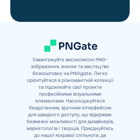
a
t
i
v
e
:
Завантажуйте високоякісні PNG-
зображення, значки та мистецтво
безкоштовно на PNGgate. Легко
орієнтуйтеся в різноманітній колекції
та підсилюйте свої проекти
професійними візуальними
елементами. Насолоджуйтеся
бездоганним, зручним інтерфейсом
для швидкого доступу, що відкриває
безмежні можливості для дизайнерів,
маркетологів і творців. Приєднуйтесь
до нашої яскравої спільноти, де