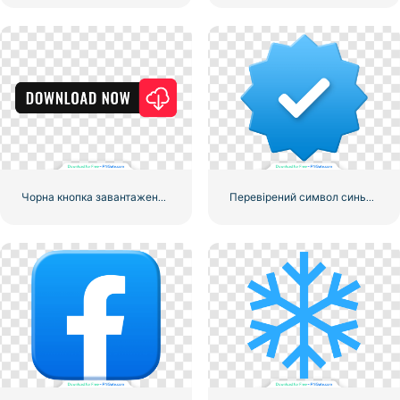
Чорна кнопка завантаження з червоним знаком
Перевірений символ синього градієнта Instagram