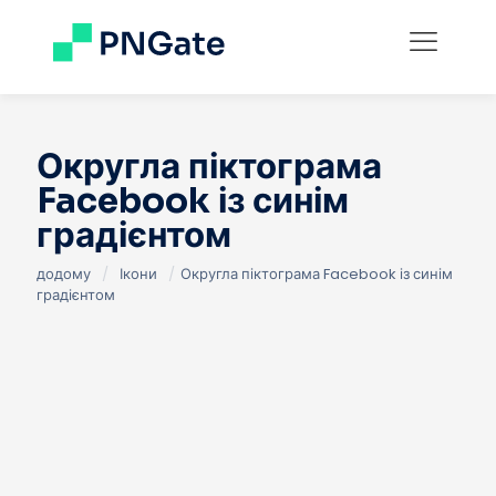
Округла піктограма
Facebook із синім
градієнтом
додому
/
Ікони
/
Округла піктограма Facebook із синім
градієнтом