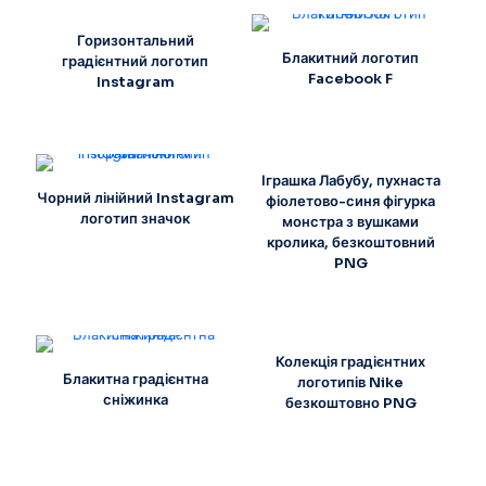
Горизонтальний
Блакитний логотип
градієнтний логотип
Facebook F
Instagram
Іграшка Лабубу, пухнаста
Чорний лінійний Instagram
фіолетово-синя фігурка
логотип значок
монстра з вушками
кролика, безкоштовний
PNG
Колекція градієнтних
Блакитна градієнтна
логотипів Nike
сніжинка
безкоштовно PNG