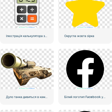
Ілюстрація калькулятора з числами 0-1-2-3
Округла жовта зірка
Дуло танка дивиться в камеру
Білий логотип Facebook у чорному колі