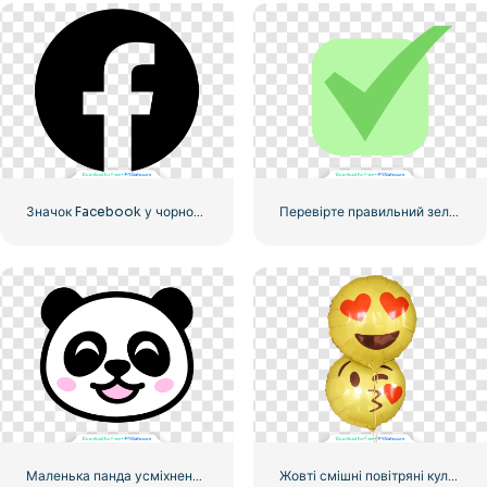
Значок Facebook у чорному кружечку
Перевірте правильний зелений значок, округлений
Маленька панда усміхнене обличчя значок
Жовті смішні повітряні кульки Emoji