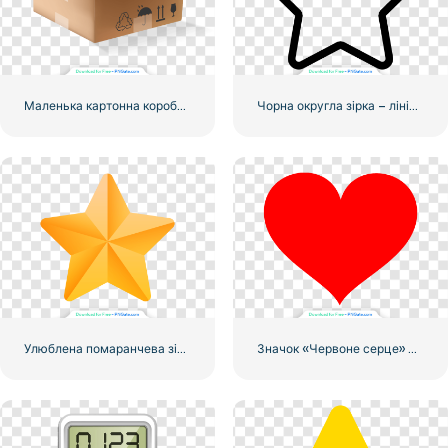
Маленька картонна коробка для доставки
Чорна округла зірка – лінійний значок
Улюблена помаранчева зірка
Значок «Червоне серце» – 2