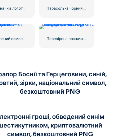
Набір значків логотипу Facebook
Парасолька чорний значок
Перевірений символ галочки Instagram
Перевірена позначка Instagram, закруглена синя
апор Боснії та Герцеговини, синій,
овтий, зірки, національний символ,
безкоштовний PNG
лектронні гроші, обведений синім
шестикутником, криптовалютний
символ, безкоштовний PNG