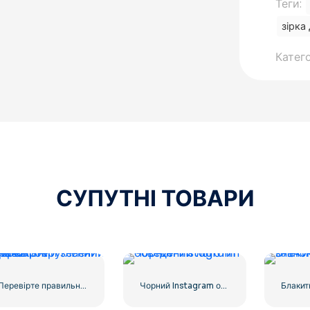
Теги:
зірка
Катего
СУПУТНІ ТОВАРИ
Перевірте правильний зелений значок, округлений
Чорний Instagram обведений логотип