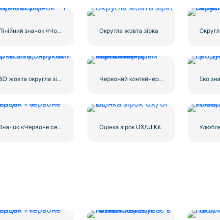
Лінійний значок «Чорне серце» – 1
Округла жовта зірка
3D жовта округла зірка з відблисками
Червоний контейнер для перевезення вантажів морем
Значок «Червоне серце» – 3
Оцінка зірок UX/UI Kit