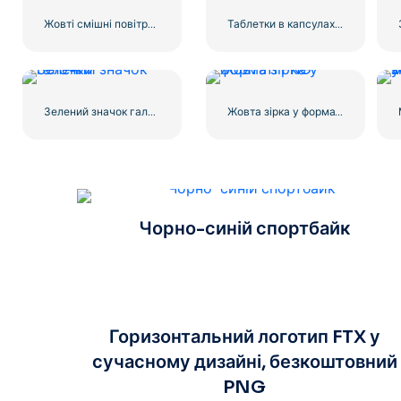
Жовті смішні повітряні кульки Emoji
Таблетки в капсулах чорний значок
Зелений значок галочки
Жовта зірка у форматі PNG
Чорно-синій спортбайк
Горизонтальний логотип FTX у
сучасному дизайні, безкоштовний
PNG