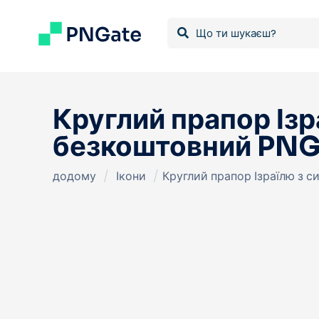
Круглий прапор Ізр
безкоштовний PN
додому
/
Ікони
/
Круглий прапор Ізраїлю з 