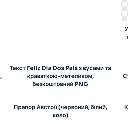
У
Текст Feliz Dia Dos Pais з вусами та
,
краваткою-метеликом,
С
безкоштовний PNG
Прапор Австрії (червоний, білий,
К
коло)