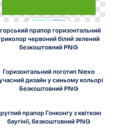
горський прапор горизонтальний
триколор червоний білий зелений
безкоштовний PNG
Горизонтальний логотип Nexo
учасний дизайн у синьому кольорі
Безкоштовний PNG
руглий прапор Гонконгу з квіткою
баугінії, безкоштовний PNG