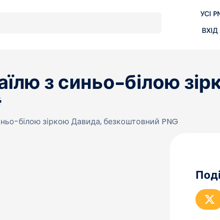
УСІ P
ВХІД
аїлю з синьо-білою зір
G
синьо-білою зіркою Давида, безкоштовний PNG
Поді
S
П
о
д