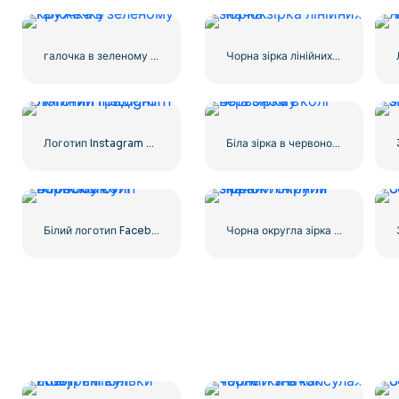
галочка в зеленому кружечку
Чорна зірка лінійних значок
Логотип Instagram лінійний градієнт
Біла зірка в червоному колі
Білий логотип Facebook у чорному колі
Чорна округла зірка – лінійний значок