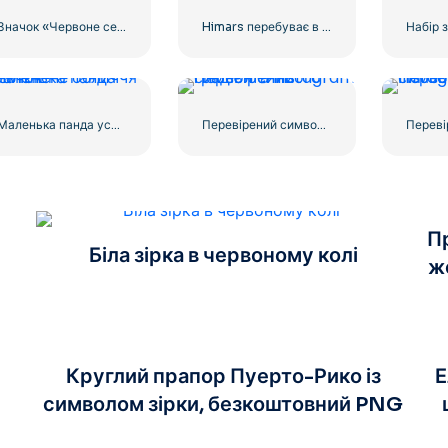
Значок «Червоне серце» – 1
Himars перебуває в повній бойовій готовності
Маленька панда усміхнене обличчя значок
Перевірений символ синього градієнта Instagram
Пр
Біла зірка в червоному колі
ж
Круглий прапор Пуерто-Рико із
Е
символом зірки, безкоштовний PNG