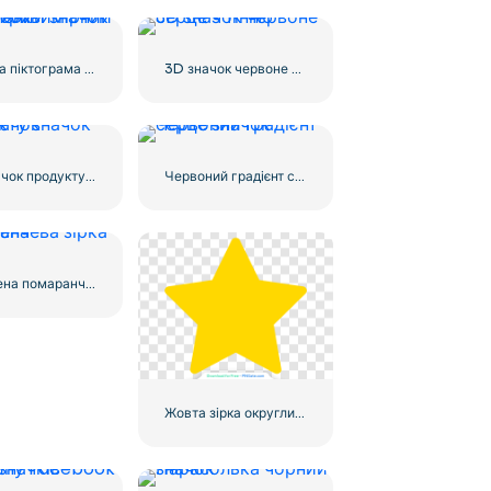
Округла піктограма Facebook із синім градієнтом
3D значок червоне серце з тінню
Еко значок продукту значок
Червоний градієнт серце значок
Улюблена помаранчева зірка
Жовта зірка округлий значок