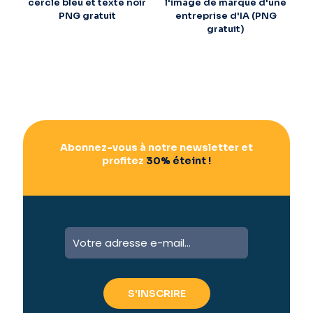
cercle bleu et texte noir
l'image de marque d'une
PNG gratuit
entreprise d'IA (PNG
gratuit)
Abonnez-vous à notre newsletter et
profitez
30% éteint !
A
l
t
e
r
n