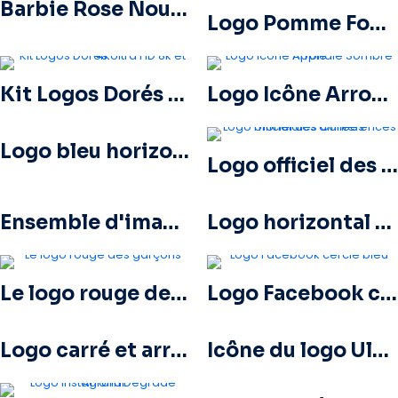
Barbie Rose Nouveau Logo Moderne
Logo Pomme Foncé
Kit Logos Dorés Ultra HD 8k et 4k
Logo Icône Arrondie Sombre Apple
Logo bleu horizontal Facebook
Logo officiel des Conférences mondiales affiliées
Ensemble d'images de logos et d'icônes YouTube – Téléchargement PNG gratuit
Logo horizontal standard YouTube 2025 – Téléchargement PNG gratuit
Le logo rouge des garçons
Logo Facebook cerclé bleu
Logo carré et arrondi de The Ring pour Dreamcast Terrors Realm – Téléchargement PNG gratuit
Icône du logo Ultra HD 8k monochrome noir