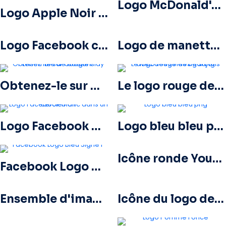
Logo McDonald's jaune, lettre M, 2025 – Téléchargement PNG gratuit
Logo Apple Noir Classique
Logo Facebook cerclé bleu
Logo de manette de jeu bleue – Télécharger une image PNG gratuite
Obtenez-le sur Google Play Ensemble de boutons
Le logo rouge des garçons avec des stries de sang
Logo Facebook blanc dans un cercle noir
Logo bleu bleu png
Icône ronde YouTube rouge, téléchargement PNG gratuit
Facebook Logo Bleu Signe F
Ensemble d'images de logos et d'icônes YouTube – Téléchargement gratuit au format PNG
Icône du logo de l'arbre vert