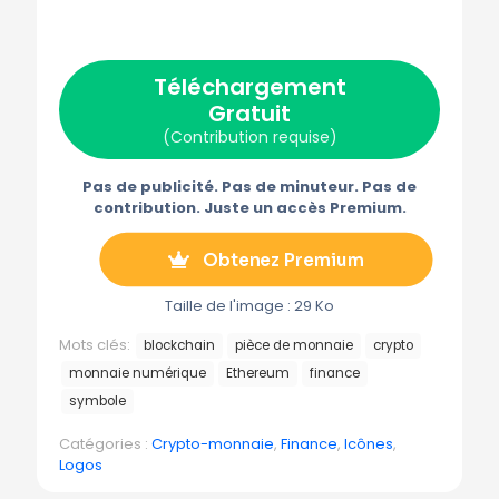
r
r
r
r
r
X
F
P
E
T
(
a
i
-
é
T
c
n
m
l
w
e
t
a
é
Téléchargement
i
b
e
i
g
t
o
r
l
r
Gratuit
t
o
e
a
e
k
s
m
(Contribution requise)
r
t
m
)
e
Pas de publicité. Pas de minuteur. Pas de
contribution. Juste un accès Premium.
Obtenez Premium
Taille de l'image : 29 Ko
Mots clés:
blockchain
pièce de monnaie
crypto
monnaie numérique
Ethereum
finance
symbole
Catégories :
Crypto-monnaie
,
Finance
,
Icônes
,
Logos