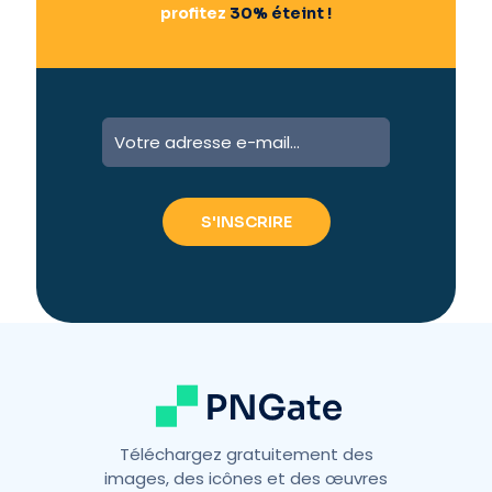
profitez
30% éteint !
A
l
t
e
r
n
a
t
i
v
e
:
Téléchargez gratuitement des
images, des icônes et des œuvres