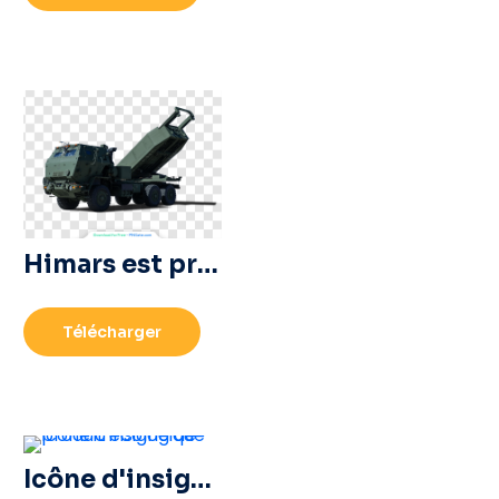
Himars est prêt au combat
Télécharger
Icône d'insigne de produit écologique