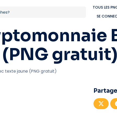
TOUS LES PN
SE CONNE
yptomonnaie 
 (PNG gratuit
 texte jaune (PNG gratuit)
Partage
P
a
r
t