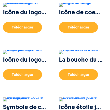
Icône du logo 4k Ultra HD noir monochrome
Icône de coeur dégradé rouge
Télécharger
Télécharger
Icône du logo Instagram linéaire dégradé
La bouche du char regarde la caméra
Télécharger
Télécharger
Symbole de coche vérifié par Instagram
Icône étoile jaune arrondie