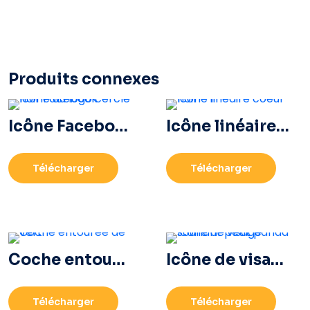
Produits connexes
Icône Facebook cerclée noire
Icône linéaire coeur noir – 1
Télécharger
Télécharger
Coche entourée de vert
Icône de visage souriant petit panda
Télécharger
Télécharger