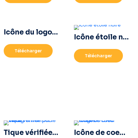
Icône du logo Ultra HD 8k monochrome noir
Icône étoile noire
Télécharger
Télécharger
Tique vérifiée par Instagram arrondie bleue
Icône de coeur rouge 3D avec ombre