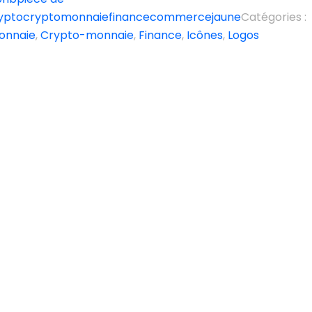
ypto
cryptomonnaie
finance
commerce
jaune
Catégories :
onnaie
,
Crypto-monnaie
,
Finance
,
Icônes
,
Logos