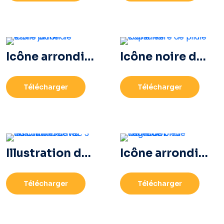
Icône arrondie étoile jaune
Icône noire de pilule capsulée
Télécharger
Télécharger
Illustration de la calculatrice avec les chiffres 0-1-2-3
Icône arrondie dégradé bleu Facebook
Télécharger
Télécharger