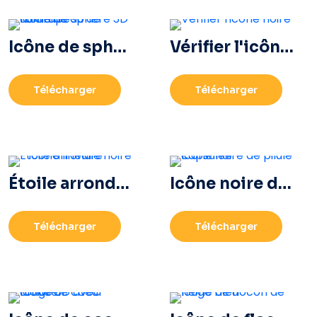
Icône de sphère 3D du drapeau de l'Ukraine
Vérifier l'icône noire
Télécharger
Télécharger
Étoile arrondie noire – icône linéaire
Icône noire de pilule capsulée
Télécharger
Télécharger