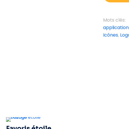
Mots clés:
application
Icônes
,
Log
Favoris étoile orange