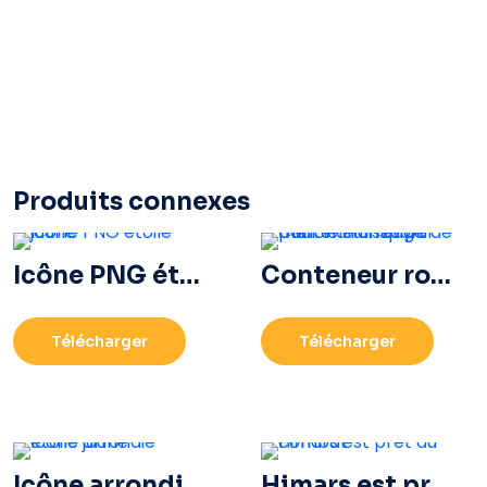
Produits connexes
Icône PNG étoile jaune
Conteneur rouge pour le transport de marchandises par mer
Télécharger
Télécharger
Icône arrondie étoile jaune
Himars est prêt au combat