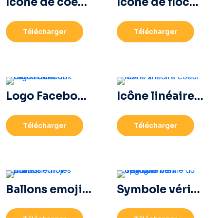
Icône de coeur rouge 3D avec ombre
Icône de flocon de neige bleu
Télécharger
Télécharger
Logo Facebook blanc dans un cercle noir
Icône linéaire coeur noir – 2
Télécharger
Télécharger
Ballons emoji d'amour drôles jaunes
Symbole vérifié du dégradé bleu Instagram