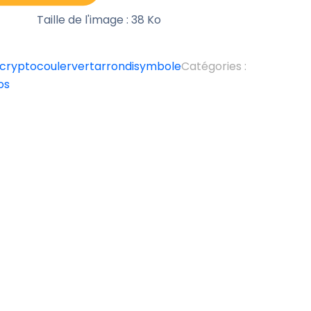
Taille de l'image : 38 Ko
crypto
couler
vert
arrondi
symbole
Catégories :
os