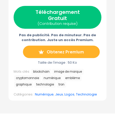
(
a
i
-
é
T
c
n
m
l
w
e
t
a
é
Téléchargement
i
b
e
i
g
t
o
r
l
r
Gratuit
t
o
e
a
e
k
s
m
(Contribution requise)
r
t
m
)
e
Pas de publicité. Pas de minuteur. Pas de
contribution. Juste un accès Premium.
Obtenez Premium
Taille de l'image : 50 Ko
Mots clés:
blockchain
image de marque
cryptomonnaie
numérique
emblème
graphique
technologie
tron
Catégories :
Numérique
,
Jeux
,
Logos
,
Technologie