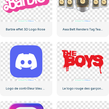
Barbie effet 3D Logo Rose
Awa Belt Renders Tag Team PNG – Téléchargement PNG gratuit pour vos projets
Logo de contrôleur bleu pour l'icône de l'application Discord 2025 : téléchargement PNG gratuit
Le logo rouge des garçons avec des stries de sang