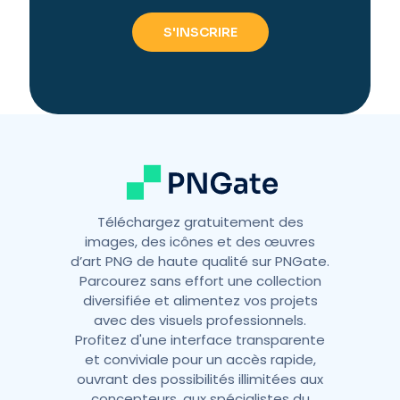
e
r
n
a
t
i
v
e
:
Téléchargez gratuitement des
images, des icônes et des œuvres
d’art PNG de haute qualité sur PNGate.
Parcourez sans effort une collection
diversifiée et alimentez vos projets
avec des visuels professionnels.
Profitez d'une interface transparente
et conviviale pour un accès rapide,
ouvrant des possibilités illimitées aux
concepteurs, aux spécialistes du