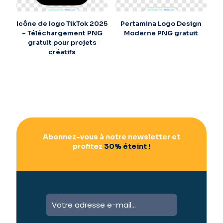
Icône de logo TikTok 2025
Pertamina Logo Design
– Téléchargement PNG
Moderne PNG gratuit
gratuit pour projets
créatifs
Abonnez-vous à notre newsletter et
profitez
30% éteint !
A
l
t