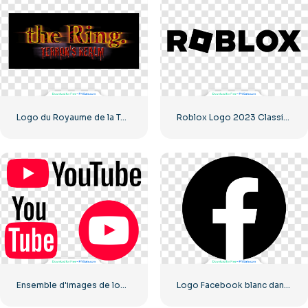
Logo du Royaume de la Terreur, carré noir – Téléchargement PNG gratuit
Roblox Logo 2023 Classique Noir horizontal
Ensemble d'images de logos et d'icônes YouTube – Téléchargement PNG gratuit
Logo Facebook blanc dans un cercle noir