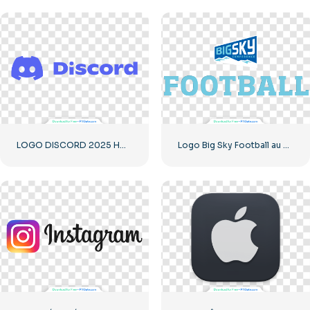
LOGO DISCORD 2025 HORIZONTAL STANDARD : télécharger gratuitement une image PNG
Logo Big Sky Football au design audacieux pour votre collection Téléchargement PNG gratuit