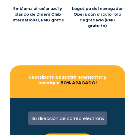
Emblema circular azul y
Logotipo del navegador
blanco de Diners Club
Opera con círculo rojo
International, PNG gratis
degradado (PNG
gratuito)
Suscríbete a nuestra newsletter y
consigue
30% APAGADO!
A
l
t
e