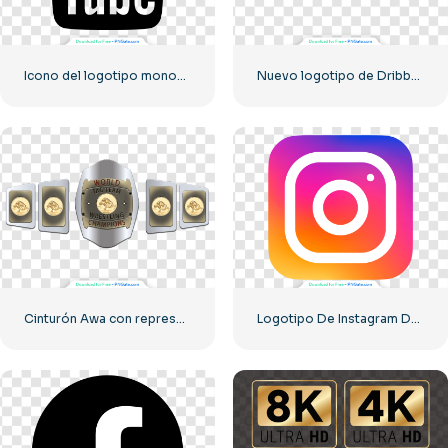
Icono del logotipo monocromático negro de YouTube: descarga PNG gratuita
Nuevo logotipo de Dribbble 2023
Cinturón Awa con representación de Tag Team PNG: descarga PNG gratuita para tus proyectos
Logotipo De Instagram Degradado Redondeado