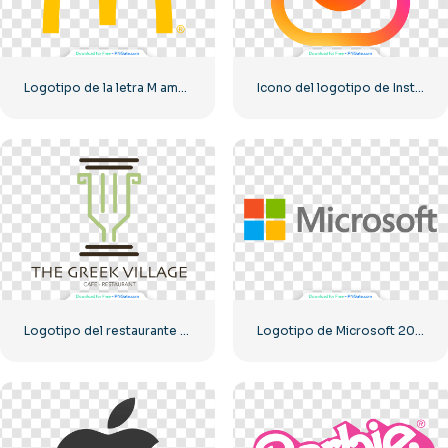
Logotipo de la letra M amarilla de McDonald's 2025: descarga PNG gratuita
Icono del logotipo de Instagram lineal degradado
Logotipo del restaurante Greek Village Cafe – Descarga PNG gratuita
Logotipo de Microsoft 2025 horizontal: descarga gratuita en formato PNG