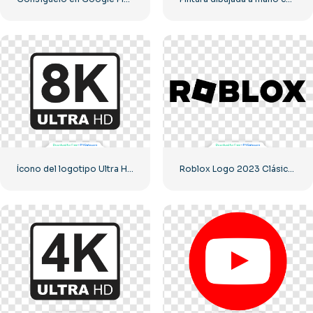
Ícono del logotipo Ultra HD de 8k monocromo negro
Roblox Logo 2023 Clásico Negro horizontal