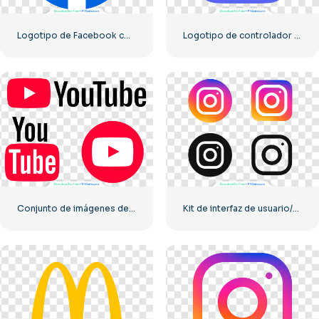
Logotipo de Facebook con un círculo azul
Logotipo de controlador azul para el ícono de la aplicación Discord 2025: descarga PNG gratuita
Conjunto de imágenes de logotipos e íconos de YouTube: descarga PNG gratuita
Kit de interfaz de usuario/ux de logotipos de Instagram