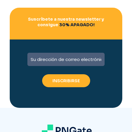
Suscríbete a nuestra newsletter y
consigue
30% APAGADO!
A
l
t
e
r
n
a
t
i
v
e
: