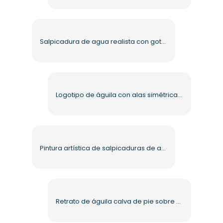
Salpicadura de agua realista con gotas cristalinas PNG gratis
Logotipo de águila con alas simétricas PNG gratis de alta calidad
Pintura artística de salpicaduras de agua azul PNG gratis
Retrato de águila calva de pie sobre una rama PNG gratis