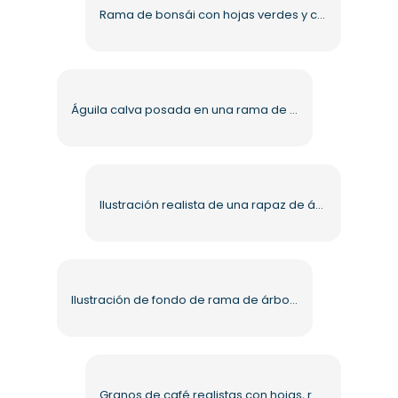
Rama de bonsái con hojas verdes y corteza texturizada (PNG)
Águila calva posada en una rama de árbol viejo con garras afiladas PNG gratis
Ilustración realista de una rapaz de águila calva volando de lado, PNG gratis
Ilustración de fondo de rama de árbol PNG gratis
Granos de café realistas con hojas, renderizado 3D, PNG gratuito