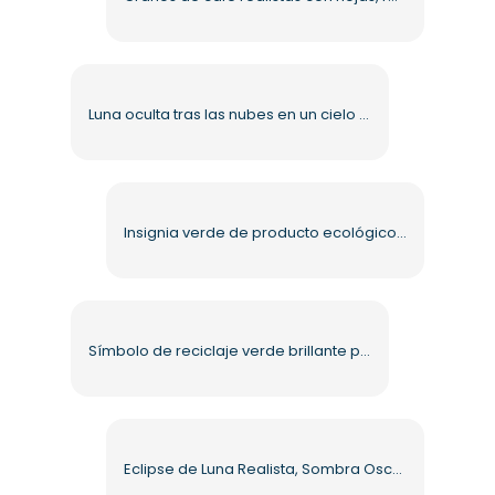
Luna oculta tras las nubes en un cielo de ensueño PNG gratis
Insignia verde de producto ecológico con círculo de hojas PNG gratis
Símbolo de reciclaje verde brillante para uso ecológico (PNG gratuito)
Eclipse de Luna Realista, Sombra Oscura, Evento Cósmico, PNG Gratis