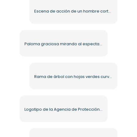
Escena de acción de un hombre cortando un tronco con una motosierra (PNG)
Paloma graciosa mirando al espectador (PNG)
Rama de árbol con hojas verdes curvadas para decoración PNG gratis
Logotipo de la Agencia de Protección Ambiental de los Estados Unidos (PNG) gratis