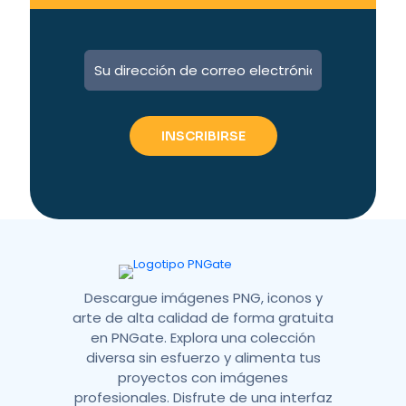
A
l
t
e
r
n
a
t
i
v
e
:
Descargue imágenes PNG, iconos y
arte de alta calidad de forma gratuita
en PNGate. Explora una colección
diversa sin esfuerzo y alimenta tus
proyectos con imágenes
profesionales. Disfrute de una interfaz