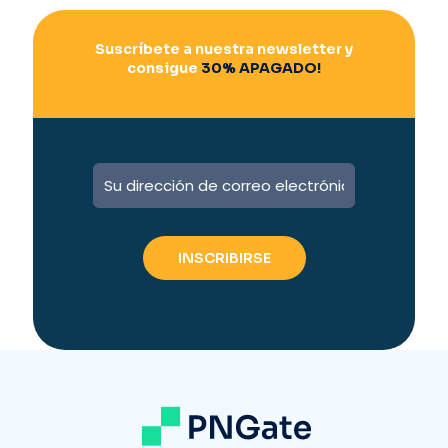
Suscríbete a nuestra newsletter y
consigue
30% APAGADO!
A
l
t
e
r
n
a
t
i
v
e
: