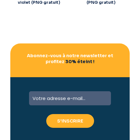
violet (PNG gratuit)
(PNG gratuit)
Abonnez-vous à notre newsletter et
profitez
30% éteint !
A
l
t
e
r
n
a
t