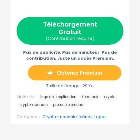
r
r
r
r
r
X
F
P
E
T
(
a
i
-
é
T
c
n
m
l
w
e
t
a
é
Téléchargement
i
b
e
i
g
t
o
r
l
r
Gratuit
t
o
e
a
e
k
s
m
(Contribution requise)
r
t
m
)
e
Pas de publicité. Pas de minuteur. Pas de
contribution. Juste un accès Premium.
Obtenez Premium
Taille de l'image : 29 Ko
Mots clés:
logo de l'application
fond noir
crypto
cryptomonnaie
protocole proche
Catégories :
Crypto-monnaie
,
Icônes
,
Logos