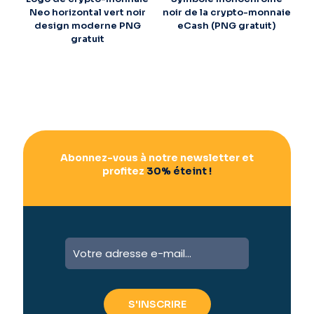
Neo horizontal vert noir
noir de la crypto-monnaie
design moderne PNG
eCash (PNG gratuit)
gratuit
Abonnez-vous à notre newsletter et
profitez
30% éteint !
A
l
t
e
r
n