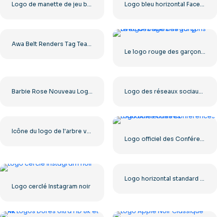
Logo de manette de jeu bleue – Télécharger une image PNG gratuite
Logo bleu horizontal Facebook
Awa Belt Renders Tag Team PNG – Téléchargement PNG gratuit pour vos projets
Le logo rouge des garçons avec des stries de sang
Barbie Rose Nouveau Logo Moderne
Logo des réseaux sociaux Dark Letter X 2025 : téléchargement PNG gratuit
Icône du logo de l'arbre vert
Logo officiel des Conférences mondiales affiliées
Logo horizontal standard YouTube 2025 – Téléchargement PNG gratuit
Logo cerclé Instagram noir