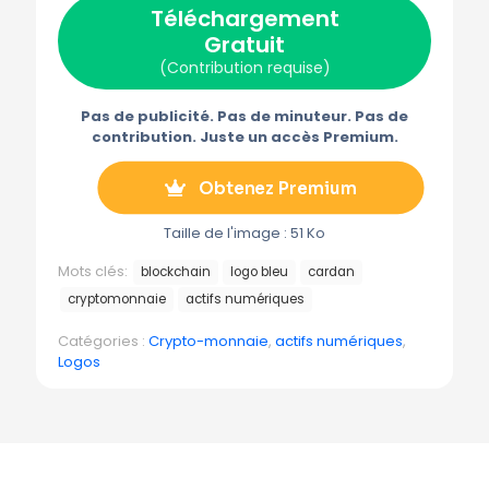
Téléchargement
i
b
e
i
g
t
o
r
l
r
Gratuit
t
o
e
a
e
k
s
m
(Contribution requise)
r
t
m
)
e
Pas de publicité. Pas de minuteur. Pas de
contribution. Juste un accès Premium.
Obtenez Premium
Taille de l'image : 51 Ko
Mots clés:
blockchain
logo bleu
cardan
cryptomonnaie
actifs numériques
Catégories :
Crypto-monnaie
,
actifs numériques
,
Logos