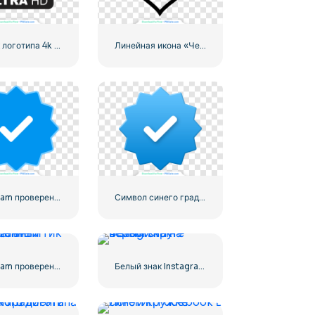
Значок логотипа 4k Ultra HD черный монохромный
Линейная икона «Черное сердце» — 1
Instagram проверенный символ галочки
Символ синего градиента Instagram
Instagram проверенный тик официальный
Белый знак Instagram на черном круге