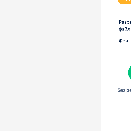
Разр
файл
Фон
Без р