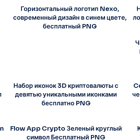
Горизонтальный логотип Nexo,
Н
современный дизайн в синем цвете,
ло
бесплатный PNG
Ч
Набор иконок 3D криптовалюты с
C
л
девятью уникальными иконками
че
бесплатно PNG
in
Flow App Crypto Зеленый круглый
символ Бесплатный PNG