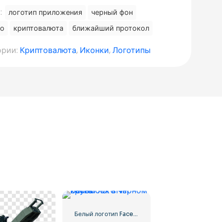
:
логотип приложения
черный фон
то
криптовалюта
ближайший протокол
ории:
Криптовалюта
,
Иконки
,
Логотипы
Белый логотип Facebook в черном круге