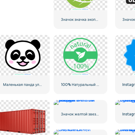
Значок значка экопродукта
Маленькая панда улыбающееся лицо значок
100% Натуральный зеленый значок в кружке
Значок желтой звезды с закругленными углами