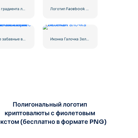
Значок градиента линейного логотипа Instagram
Логотип Facebook в синем кружке
Желтые забавные воздушные шары с смайликами Love
Иконка Галочка Зеленая
Полигональный логотип
криптовалюты с фиолетовым
кстом (бесплатно в формате PNG)