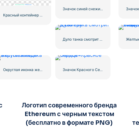
Значок синей снежинки
Красный контейнер для перевозки грузов по морю
Дуло танка смотрит в камеру
Округлая иконка желтой звезды
Значок Красного Сердца – 1
с
Логотип современного бренда
Ethereum с черным текстом
(бесплатно в формате PNG)
те