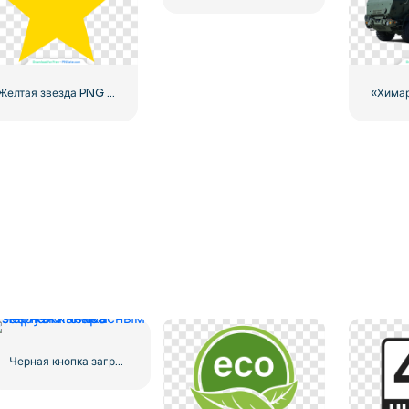
Желтая звезда PNG значок
Черная кнопка загрузки с красным значком знака