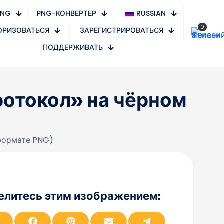
PNG
PNG-КОНВЕРТЕР
RUSSIAN
0
ОРИЗОВАТЬСЯ
ЗАРЕГИСТРИРОВАТЬСЯ
ПОДДЕРЖИВАТЬ
ротокол» на чёрном
 формате PNG)
елитесь этим изображением:
П
П
П
П
П