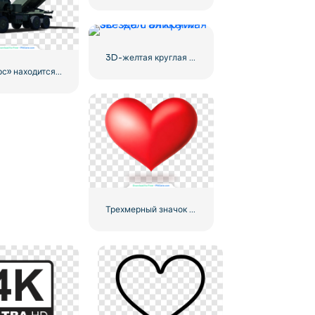
3D-желтая круглая звезда с бликами
«Химарс» находится в полной боевой готовности
Трехмерный значок красного сердца с тенью