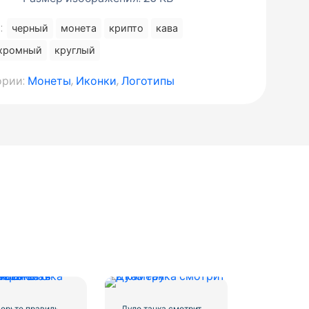
:
черный
монета
крипто
кава
хромный
круглый
ории:
Монеты
,
Иконки
,
Логотипы
Проверьте правильность округленного зеленого значка
Дуло танка смотрит в камеру