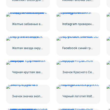
Желтые забавные воздушные шары с смайликами Love
Instagram проверенный символ галочки
Желтая звезда округлый значок
Facebook синий градиент округлый значок
Черная круглая звезда — линейная иконка
Значок Красного Сердца – 3
Значок значка экопродукта
Черный логотип Instagram в кружке