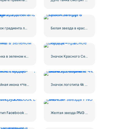
Значок градиента линейного логотипа Instagram
Белая звезда в красном круге
Галочка в зеленом кружке
Значок Красного Сердца – 2
Линейная икона «Черное сердце» — 1
Значок логотипа 4k Ultra HD черный монохромный
Логотип Facebook в синем кружке
Желтая звезда PNG значок