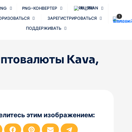
RUSSIAN
PNG
PNG-КОНВЕРТЕР
1
ОРИЗОВАТЬСЯ
ЗАРЕГИСТРИРОВАТЬСЯ
ПОДДЕРЖИВАТЬ
иптовалюты Kava,
елитесь этим изображением:
П
П
П
П