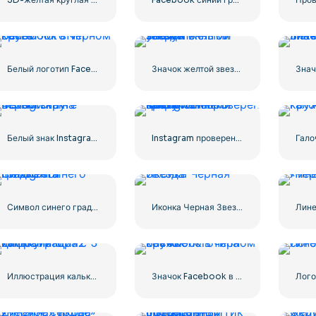
Белый логотип Facebook в черном круге
Значок желтой звезды с закругленными углами
Белый знак Instagram на черном круге
Instagram проверен галочкой с закругленными краями синего цвета
Символ синего градиента Instagram
Иконка Черная Звезда
Иллюстрация калькулятора с цифрами 0-1-2-3
Значок Facebook в черном кружке