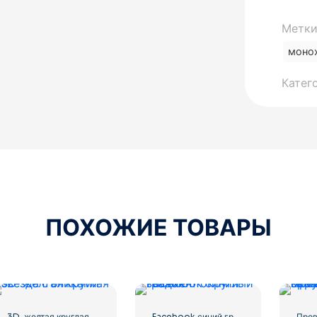
Метки
моно
Катег
ПОХОЖИЕ ТОВАРЫ
3D-желтая круглая звезда с бликами
Facebook синий градиент округлый значок