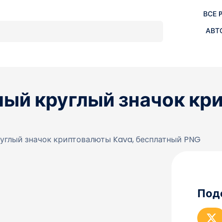
ВСЕ 
АВТ
ый круглый значок кр
глый значок криптовалюты Kava, бесплатный PNG
Под
П