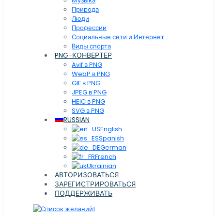
Музыка
Природа
Люди
Профессии
Социальные сети и Интернет
Виды спорта
PNG-КОНВЕРТЕР
Avif в PNG
WebP в PNG
GIF в PNG
JPEG в PNG
HEIC в PNG
SVG в PNG
RUSSIAN
English
Spanish
German
French
Ukrainian
АВТОРИЗОВАТЬСЯ
ЗАРЕГИСТРИРОВАТЬСЯ
ПОДДЕРЖИВАТЬ
1