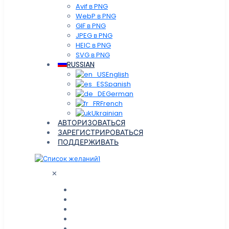
Avif в PNG
WebP в PNG
GIF в PNG
JPEG в PNG
HEIC в PNG
SVG в PNG
RUSSIAN
English
Spanish
German
French
Ukrainian
АВТОРИЗОВАТЬСЯ
ЗАРЕГИСТРИРОВАТЬСЯ
ПОДДЕРЖИВАТЬ
1
✕