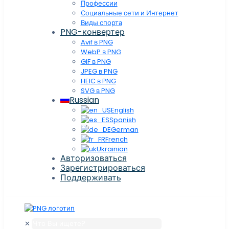
Профессии
Социальные сети и Интернет
Виды спорта
PNG-конвертер
Avif в PNG
WebP в PNG
GIF в PNG
JPEG в PNG
HEIC в PNG
SVG в PNG
Russian
English
Spanish
German
French
Ukrainian
Авторизоваться
Зарегистрироваться
Поддерживать
✕