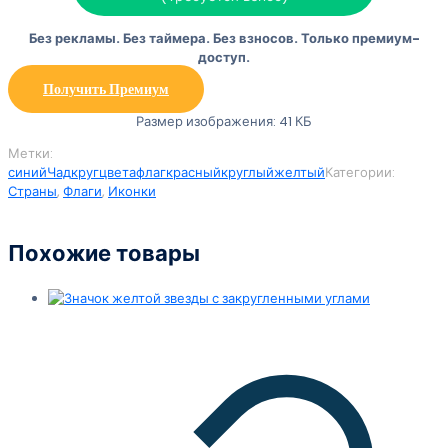
Без рекламы. Без таймера. Без взносов. Только премиум-
доступ.
Получить Премиум
Размер изображения: 41 КБ
Метки:
синий
Чад
круг
цвета
флаг
красный
круглый
желтый
Категории:
Страны
,
Флаги
,
Иконки
Похожие товары