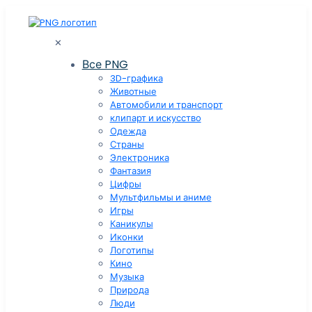
✕
Все PNG
3D-графика
Животные
Автомобили и транспорт
клипарт и искусство
Одежда
Страны
Электроника
Фантазия
Цифры
Мультфильмы и аниме
Игры
Каникулы
Иконки
Логотипы
Кино
Музыка
Природа
Люди