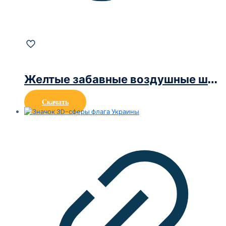
Желтые забавные воздушные шары с смайликами Love
Скачать