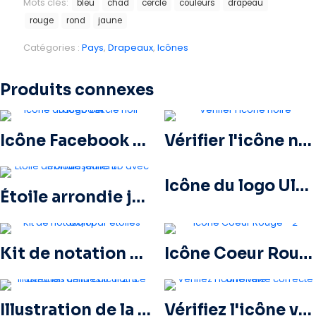
Mots clés:
bleu
chad
cercle
couleurs
drapeau
rouge
rond
jaune
Catégories :
Pays
,
Drapeaux
,
Icônes
Produits connexes
Icône Facebook cerclée noire
Vérifier l'icône noire
Icône du logo Ultra HD 8k monochrome noir
Étoile arrondie jaune 3D avec éblouissement
Kit de notation par étoiles UX/UI
Icône Coeur Rouge – 2
Illustration de la calculatrice avec les chiffres 0-1-2-3
Vérifiez l'icône verte correcte arrondie