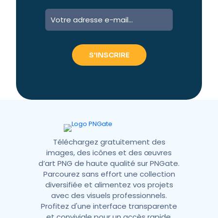
A
l
t
e
r
n
a
t
i
v
e
:
Téléchargez gratuitement des
images, des icônes et des œuvres
d’art PNG de haute qualité sur PNGate.
Parcourez sans effort une collection
diversifiée et alimentez vos projets
avec des visuels professionnels.
Profitez d'une interface transparente
et conviviale pour un accès rapide,