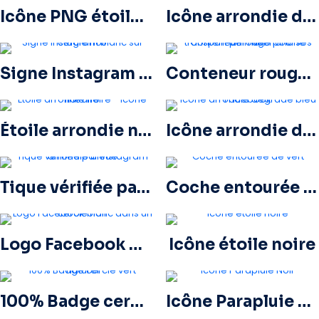
Icône PNG étoile jaune
Icône arrondie dégradé bleu Facebook
Signe Instagram blanc sur cercle noir
Conteneur rouge pour le transport de marchandises par mer
Étoile arrondie noire – icône linéaire
Icône arrondie dégradé bleu Facebook
Tique vérifiée par Instagram arrondie bleue
Coche entourée de vert
Logo Facebook blanc dans un cercle noir
Icône étoile noire
100% Badge cerclé vert naturel
Icône Parapluie Noir