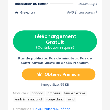
g
g
g
g
g
Résolution du fichier
1600x1200px
e
e
e
e
e
r
r
r
r
r
s
s
s
s
s
Arrière-plan
PNG (transparent)
u
u
u
u
u
r
r
r
r
r
X
F
P
E
T
(
a
i
-
é
T
c
n
m
l
w
e
t
a
é
Téléchargement
i
b
e
i
g
t
o
r
l
r
Gratuit
t
o
e
a
e
k
s
m
(Contribution requise)
r
t
m
)
e
Pas de publicité. Pas de minuteur. Pas de
contribution. Juste un accès Premium.
Obtenez Premium
Image Size: 55 KB
Mots clés:
canada
drapeau
feuille d'érable
emblème national
rouge blanc
rond
Catégories :
Pays
,
Drapeaux
,
Icônes