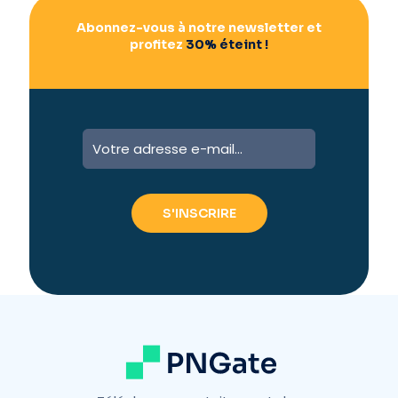
Abonnez-vous à notre newsletter et
profitez
30% éteint !
A
l
t
e
r
n
a
t
i
v
e
: