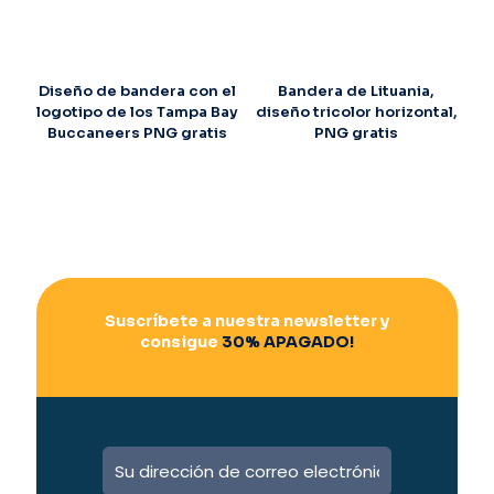
Diseño de bandera con el
Bandera de Lituania,
logotipo de los Tampa Bay
diseño tricolor horizontal,
Buccaneers PNG gratis
PNG gratis
Suscríbete a nuestra newsletter y
consigue
30% APAGADO!
A
l