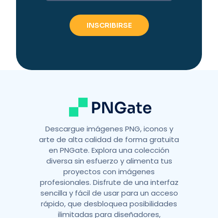
t
e
r
n
a
t
i
v
e
:
Descargue imágenes PNG, iconos y
arte de alta calidad de forma gratuita
en PNGate. Explora una colección
diversa sin esfuerzo y alimenta tus
proyectos con imágenes
profesionales. Disfrute de una interfaz
sencilla y fácil de usar para un acceso
rápido, que desbloquea posibilidades
ilimitadas para diseñadores,