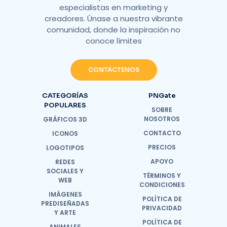
especialistas en marketing y
creadores. Únase a nuestra vibrante
comunidad, donde la inspiración no
conoce límites
CONTÁCTENOS
CATEGORÍAS
PNGate
POPULARES
SOBRE
NOSOTROS
GRÁFICOS 3D
CONTACTO
ICONOS
PRECIOS
LOGOTIPOS
APOYO
REDES
SOCIALES Y
TÉRMINOS Y
WEB
CONDICIONES
IMÁGENES
POLÍTICA DE
PREDISEÑADAS
PRIVACIDAD
Y ARTE
POLÍTICA DE
ANIMALES