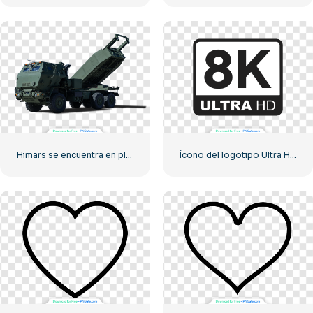
Himars se encuentra en plena preparación para el combate
Ícono del logotipo Ultra HD de 8k monocromo negro