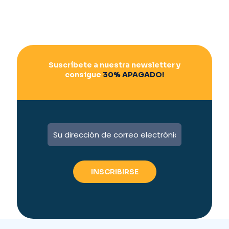
Suscríbete a nuestra newsletter y
consigue
30% APAGADO!
A
l
t
e
r
n
a
t
i
v
e