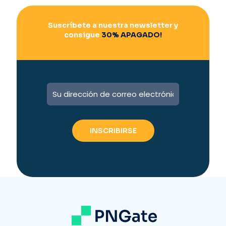
Suscríbete a nuestra newsletter y
consigue
30% APAGADO!
A
l
t
e
r
n
a
t
i
v
e
: