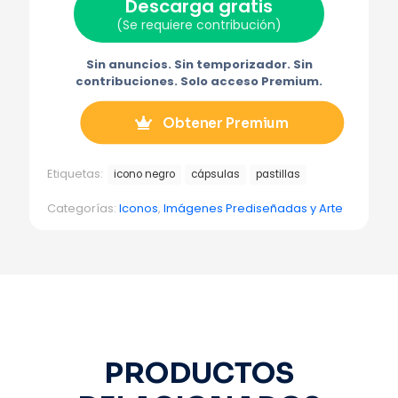
Descarga gratis
i
b
e
e
g
t
o
r
o
r
(Se requiere contribución)
t
o
e
e
a
e
k
s
l
m
r
t
e
a
Sin anuncios. Sin temporizador. Sin
)
c
t
contribuciones. Solo acceso Premium.
r
ó
n
Obtener Premium
i
c
o
Etiquetas:
icono negro
cápsulas
pastillas
Categorías:
Iconos
,
Imágenes Prediseñadas y Arte
PRODUCTOS