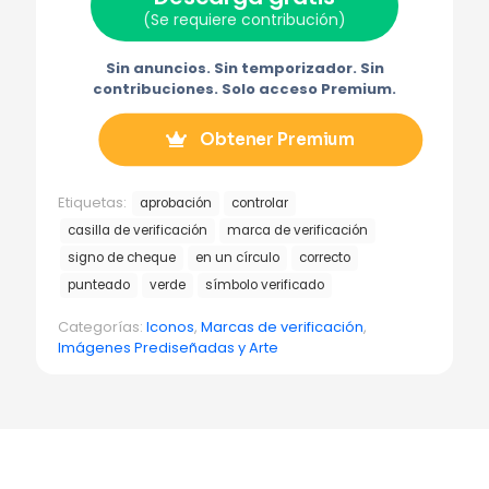
t
o
r
o
r
(Se requiere contribución)
t
o
e
e
a
e
k
s
l
m
r
t
e
a
Sin anuncios. Sin temporizador. Sin
)
c
t
contribuciones. Solo acceso Premium.
r
ó
n
Obtener Premium
i
c
o
Etiquetas:
aprobación
controlar
casilla de verificación
marca de verificación
signo de cheque
en un círculo
correcto
punteado
verde
símbolo verificado
Categorías:
Iconos
,
Marcas de verificación
,
Imágenes Prediseñadas y Arte