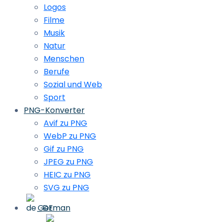
Logos
Filme
Musik
Natur
Menschen
Berufe
Sozial und Web
Sport
PNG-Konverter
Avif zu PNG
WebP zu PNG
Gif zu PNG
JPEG zu PNG
HEIC zu PNG
SVG zu PNG
German