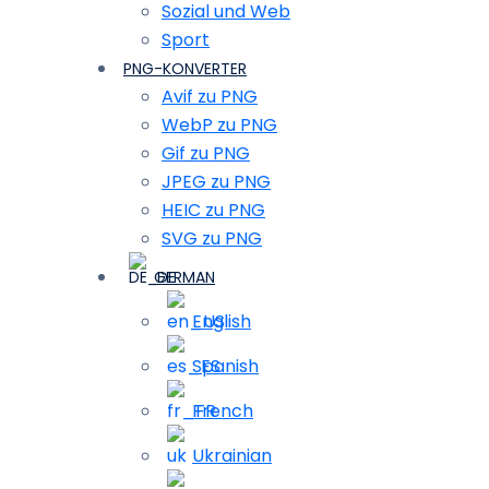
Sozial und Web
Sport
PNG-KONVERTER
Avif zu PNG
WebP zu PNG
Gif zu PNG
JPEG zu PNG
HEIC zu PNG
SVG zu PNG
GERMAN
English
Spanish
French
Ukrainian