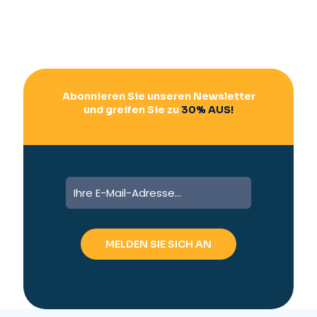
Abonnieren Sie unseren Newsletter
und greifen Sie zu
30% AUS!
A
l
t
e
r
n
a
t
i
v