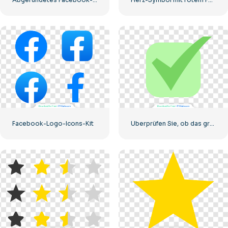
Facebook-Logo-Icons-Kit
Überprüfen Sie, ob das grüne Symbol richtig abgerundet ist