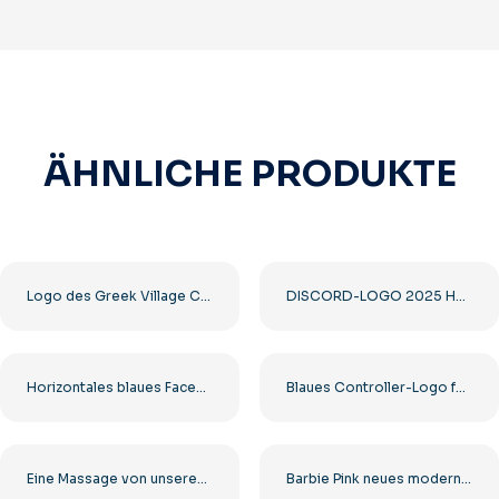
ÄHNLICHE PRODUKTE
Logo des Greek Village Cafe Restaurants – Kostenloser PNG-Download
DISCORD-LOGO 2025 HORIZONTAL STANDARD: Kostenloses PNG-Bild herunterladen
Horizontales blaues Facebook-Logo
Blaues Controller-Logo für Discord-App-Symbol 2025: Kostenloser PNG-Download
Eine Massage von unseren Sponsoren. Schwarzes abgerundetes quadratisches Symbol-Logo – kostenloser PNG-Download
Barbie Pink neues modernes Logo