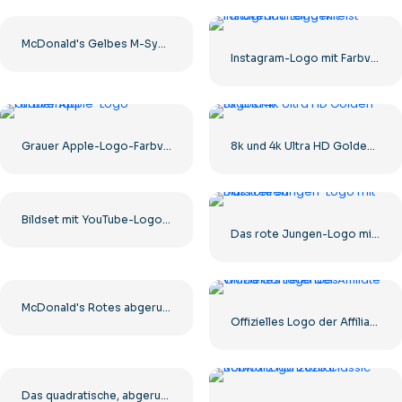
McDonald's Gelbes M-Symbol-Logo 2025 – Kostenloser PNG-Download
Instagram-Logo mit Farbverlauf eingekreist
Grauer Apple-Logo-Farbverlauf
8k und 4k Ultra HD Golden Logos Kit
Bildset mit YouTube-Logos und -Symbolen – kostenloser PNG-Download
Das rote Jungen-Logo mit Blutstreifen
McDonald's Rotes abgerundetes quadratisches Logo-App-Symbol 2025 – Kostenloses PNG herunterladen
Offizielles Logo der Affiliate World Conferences
Das quadratische, abgerundete Logo von The Ring Dreamcast Terrors Realm – Kostenloser PNG-Download