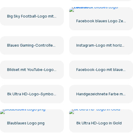
Big Sky Football-Logo mit auffälligem Design für Ihre Sammlung. Kostenloser PNG-Download
Facebook blaues Logo Zeichen F
Blaues Gaming-Controller-Gesichtslogo – Kostenloses PNG-Bild herunterladen
Instagram-Logo mit horizontalem Farbverlauf
Bildset mit YouTube-Logos und -Symbolen – kostenloser PNG-Download
Facebook-Logo mit blauem Kreis
8k Ultra HD-Logo-Symbol schwarz monochrom
Handgezeichnete Farbe mit Barbie-Rosa-Logo
Blaublaues Logo png
8k Ultra HD-Logo in Gold