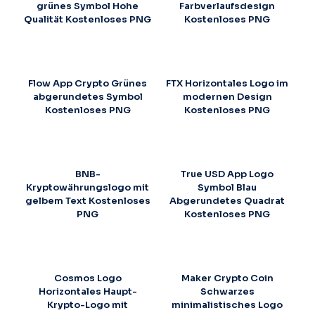
grünes Symbol Hohe
Farbverlaufsdesign
Qualität Kostenloses PNG
Kostenloses PNG
Flow App Crypto Grünes
FTX Horizontales Logo im
abgerundetes Symbol
modernen Design
Kostenloses PNG
Kostenloses PNG
BNB-
True USD App Logo
Kryptowährungslogo mit
Symbol Blau
gelbem Text Kostenloses
Abgerundetes Quadrat
PNG
Kostenloses PNG
Cosmos Logo
Maker Crypto Coin
Horizontales Haupt-
Schwarzes
Krypto-Logo mit
minimalistisches Logo