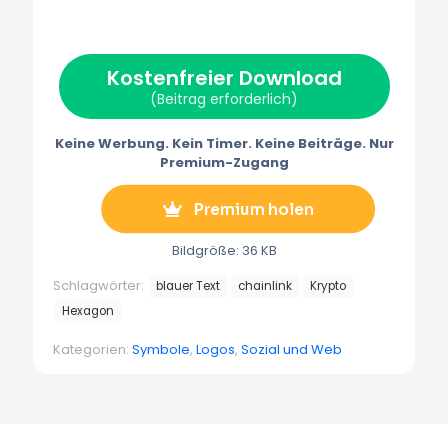
(
a
i
m
e
T
c
n
a
l
w
e
t
i
e
i
b
e
l
g
t
o
r
r
Kostenfreier Download
t
o
e
a
e
k
s
m
(Beitrag erforderlich)
r
t
m
)
Keine Werbung. Kein Timer. Keine Beiträge. Nur
Premium-Zugang
Premium holen
Bildgröße: 36 KB
Schlagwörter:
blauer Text
chainlink
Krypto
Hexagon
Kategorien:
Symbole
,
Logos
,
Sozial und Web