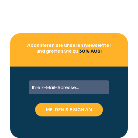
Abonnieren Sie unseren Newsletter
und greifen Sie zu
30% AUS!
A
l
t
e
r
n
a
t
i
v