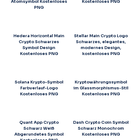
Atomsymbol Kostenloses
Kostenloses PNG
PNG
Hedera Horizontal Main
Stellar Main Crypto Logo
Crypto Schwarzes
Schwarzes, elegantes,
Symbol Design
modernes Design,
Kostenloses PNG
kostenloses PNG
Solana Krypto-Symbol
Kryptowährungssymbol
Farbverlauf-Logo
im Glassmorphismus-Stil
Kostenloses PNG
Kostenloses PNG
Quant App Crypto
Dash Crypto Coin Symbol
Schwarz Weiß
Schwarz Monochrom
Abgerundetes Symbol
Kostenloses PNG