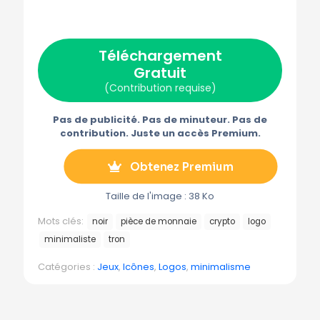
r
r
r
r
r
X
F
P
E
T
(
a
i
-
é
T
c
n
m
l
w
e
t
a
é
Téléchargement
i
b
e
i
g
t
o
r
l
r
Gratuit
t
o
e
a
e
k
s
m
(Contribution requise)
r
t
m
)
e
Pas de publicité. Pas de minuteur. Pas de
contribution. Juste un accès Premium.
Obtenez Premium
Taille de l'image : 38 Ko
Mots clés:
noir
pièce de monnaie
crypto
logo
minimaliste
tron
Catégories :
Jeux
,
Icônes
,
Logos
,
minimalisme