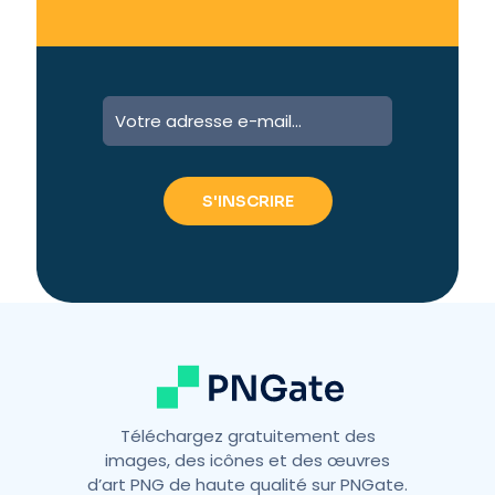
A
l
t
e
r
n
a
t
i
v
e
:
Téléchargez gratuitement des
images, des icônes et des œuvres
d’art PNG de haute qualité sur PNGate.