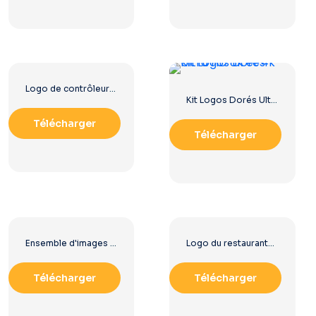
Logo de contrôleur bleu pour l'icône de l'application Discord 2025 : téléchargement PNG gratuit
Kit Logos Dorés Ultra HD 8k et 4k
Télécharger
Télécharger
Ensemble d'images de logos et d'icônes YouTube – Téléchargement PNG gratuit
Logo du restaurant-café The Greek Village – Téléchargement PNG gratuit
Télécharger
Télécharger