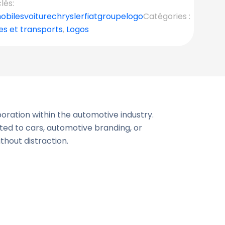
lés:
obiles
voiture
chrysler
fiat
groupe
logo
Catégories :
es et transports
,
Logos
oration within the automotive industry.
ated to cars, automotive branding, or
thout distraction.