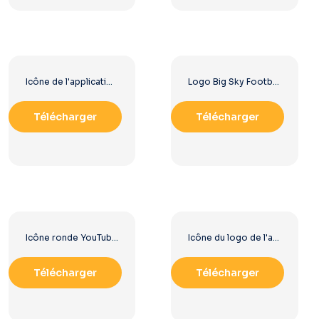
Icône de l'application McDonald's (carré rouge arrondi) 2025 – Télécharger un fichier PNG gratuit
Logo Big Sky Football au design audacieux pour votre collection Téléchargement PNG gratuit
Télécharger
Télécharger
Icône ronde YouTube rouge, téléchargement PNG gratuit
Icône du logo de l'arbre vert
Télécharger
Télécharger