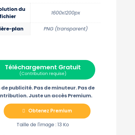
e
e
e
e
r
r
r
r
olution du
s
s
s
s
1600x1200px
fichier
u
u
u
u
r
r
r
r
F
P
E
T
ière-plan
PNG (transparent)
a
i
-
é
c
n
m
l
w
e
t
a
é
b
e
i
g
o
r
l
r
o
e
a
k
s
m
t
m
e
Téléchargement Gratuit
(Contribution requise)
 de publicité. Pas de minuteur. Pas de
ntribution. Juste un accès Premium.
Obtenez Premium
Taille de l'image : 13 Ko