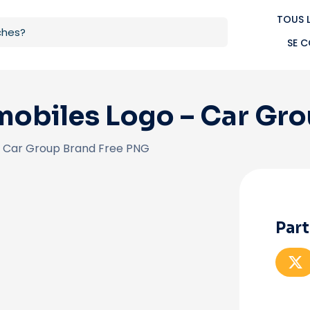
TOUS 
SE 
omobiles Logo – Car Gr
– Car Group Brand Free PNG
Part
P
a
r
t
a
g